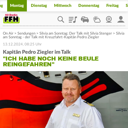
ag
Montag
Dienstag
Mittwoch
Donnerstag
Freitag
S
Playlist
Staupilot
Wetter
Webcam
Mein
On Air
>
Sendungen
>
Silvia am Sonntag: Der Talk mit Silvia Stenger
>
Silvia
am Sonntag - der Talk mit Kreuzfahrt-Kapitän Pedro Ziegler
13.12.2024, 08:25 Uhr
Kapitän Pedro Ziegler im Talk
"ICH HABE NOCH KEINE BEULE
REINGEFAHREN"