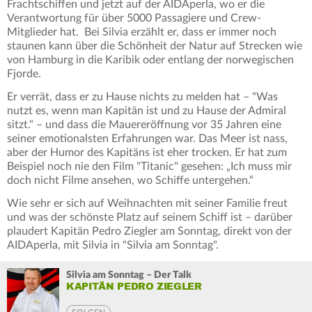
Frachtschiffen und jetzt auf der AIDAperla, wo er die
Verantwortung für über 5000 Passagiere und Crew-
Mitglieder hat. Bei Silvia erzählt er, dass er immer noch
staunen kann über die Schönheit der Natur auf Strecken wie
von Hamburg in die Karibik oder entlang der norwegischen
Fjorde.
Er verrät, dass er zu Hause nichts zu melden hat – "Was
nutzt es, wenn man Kapitän ist und zu Hause der Admiral
sitzt." – und dass die Mauereröffnung vor 35 Jahren eine
seiner emotionalsten Erfahrungen war. Das Meer ist nass,
aber der Humor des Kapitäns ist eher trocken. Er hat zum
Beispiel noch nie den Film "Titanic" gesehen: „Ich muss mir
doch nicht Filme ansehen, wo Schiffe untergehen.“
Wie sehr er sich auf Weihnachten mit seiner Familie freut
und was der schönste Platz auf seinem Schiff ist – darüber
plaudert Kapitän Pedro Ziegler am Sonntag, direkt von der
AIDAperla, mit Silvia in "Silvia am Sonntag".
Silvia am Sonntag – Der Talk
KAPITÄN PEDRO ZIEGLER