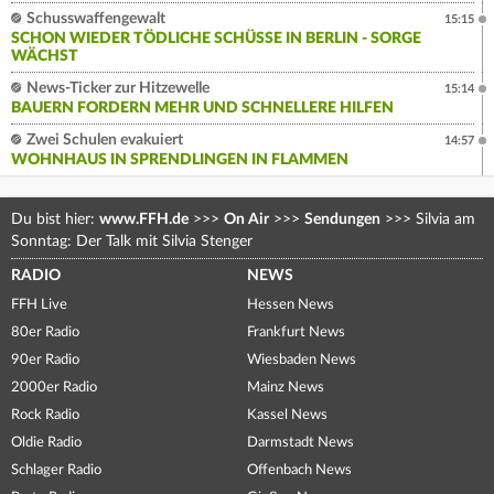
Schusswaffengewalt
15:15
SCHON WIEDER TÖDLICHE SCHÜSSE IN BERLIN - SORGE
WÄCHST
News-Ticker zur Hitzewelle
15:14
BAUERN FORDERN MEHR UND SCHNELLERE HILFEN
Zwei Schulen evakuiert
14:57
WOHNHAUS IN SPRENDLINGEN IN FLAMMEN
Du bist hier:
www.FFH.de
>>>
On Air
>>>
Sendungen
>>>
Silvia am
Sonntag: Der Talk mit Silvia Stenger
RADIO
NEWS
FFH Live
Hessen News
80er Radio
Frankfurt News
90er Radio
Wiesbaden News
2000er Radio
Mainz News
Rock Radio
Kassel News
Oldie Radio
Darmstadt News
Schlager Radio
Offenbach News