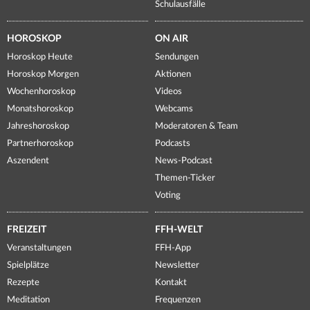
Schulausfälle
HOROSKOP
ON AIR
Horoskop Heute
Sendungen
Horoskop Morgen
Aktionen
Wochenhoroskop
Videos
Monatshoroskop
Webcams
Jahreshoroskop
Moderatoren & Team
Partnerhoroskop
Podcasts
Aszendent
News-Podcast
Themen-Ticker
Voting
FREIZEIT
FFH-WELT
Veranstaltungen
FFH-App
Spielplätze
Newsletter
Rezepte
Kontakt
Meditation
Frequenzen