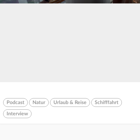
0
seconds
of
0
seconds
Podcast
Natur
Urlaub & Reise
Schifffahrt
Interview