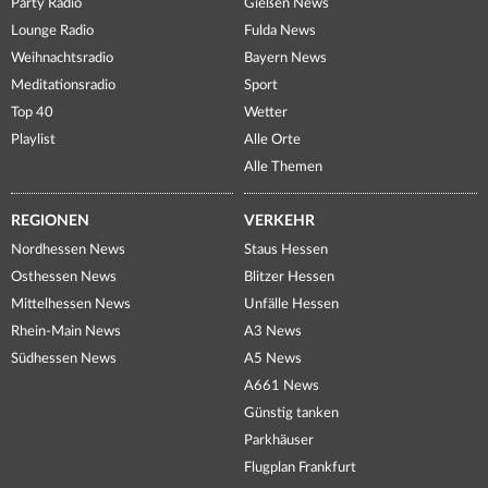
Party Radio
Gießen News
Lounge Radio
Fulda News
Weihnachtsradio
Bayern News
Meditationsradio
Sport
Top 40
Wetter
Playlist
Alle Orte
Alle Themen
REGIONEN
VERKEHR
Nordhessen News
Staus Hessen
Osthessen News
Blitzer Hessen
Mittelhessen News
Unfälle Hessen
Rhein-Main News
A3 News
Südhessen News
A5 News
A661 News
Günstig tanken
Parkhäuser
Flugplan Frankfurt