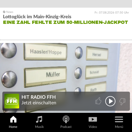
Fr. 07.08.2026 07:50 Uhr
Lottoglück im Main-Kinzig-Kreis
EINE ZAHL FEHLTE ZUM 50-MILLIONEN-JACKPOT
HIT RADIO FFH
Jetzt einschalten
Home
Musik
Podcast
Video
Menü