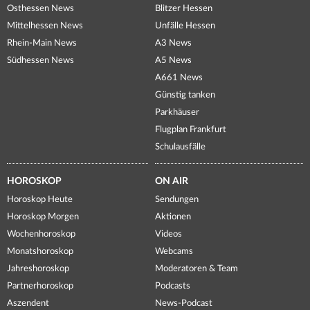
Osthessen News
Blitzer Hessen
Mittelhessen News
Unfälle Hessen
Rhein-Main News
A3 News
Südhessen News
A5 News
A661 News
Günstig tanken
Parkhäuser
Flugplan Frankfurt
Schulausfälle
HOROSKOP
ON AIR
Horoskop Heute
Sendungen
Horoskop Morgen
Aktionen
Wochenhoroskop
Videos
Monatshoroskop
Webcams
Jahreshoroskop
Moderatoren & Team
Partnerhoroskop
Podcasts
Aszendent
News-Podcast