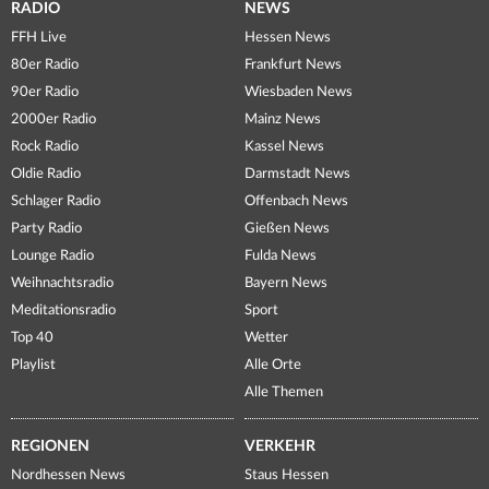
RADIO
NEWS
FFH Live
Hessen News
80er Radio
Frankfurt News
90er Radio
Wiesbaden News
2000er Radio
Mainz News
Rock Radio
Kassel News
Oldie Radio
Darmstadt News
Schlager Radio
Offenbach News
Party Radio
Gießen News
Lounge Radio
Fulda News
Weihnachtsradio
Bayern News
Meditationsradio
Sport
Top 40
Wetter
Playlist
Alle Orte
Alle Themen
REGIONEN
VERKEHR
Nordhessen News
Staus Hessen