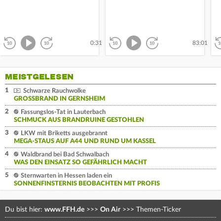
M
Abspielen
Abspielen
zurück
vor
zurück
vor
0:31
83:01
MEISTGELESEN
1
Schwarze Rauchwolke
GROSSBRAND IN GERNSHEIM
2
Fassungslos-Tat in Lauterbach
SCHMUCK AUS BRANDRUINE GESTOHLEN
3
LKW mit Briketts ausgebrannt
MEGA-STAUS AUF A44 UND RUND UM KASSEL
4
Waldbrand bei Bad Schwalbach
WAS DEN EINSATZ SO GEFÄHRLICH MACHT
5
Sternwarten in Hessen laden ein
SONNENFINSTERNIS BEOBACHTEN MIT PROFIS
Du bist hier:
www.FFH.de
>>>
On Air
>>>
Themen-Ticker