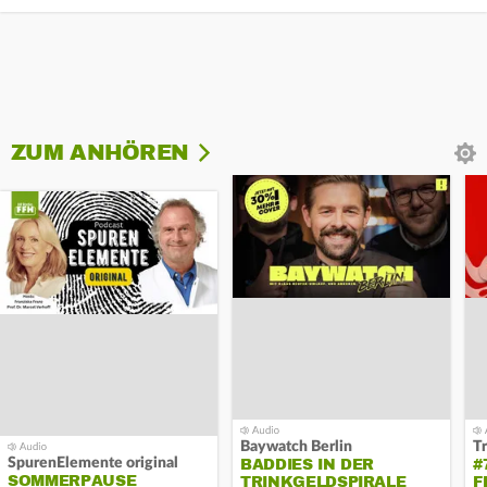
ZUM ANHÖREN
Baywatch Berlin
T
SpurenElemente original
BADDIES IN DER
#
SOMMERPAUSE
TRINKGELDSPIRALE
F