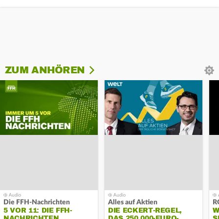
ZUM ANHÖREN
Die FFH-Nachrichten
Alles auf Aktien
R
5 VOR 11: DIE FFH-
DIE ECKERT-REGEL,
W
NACHRICHTEN
DAS 250.000-EURO-
S