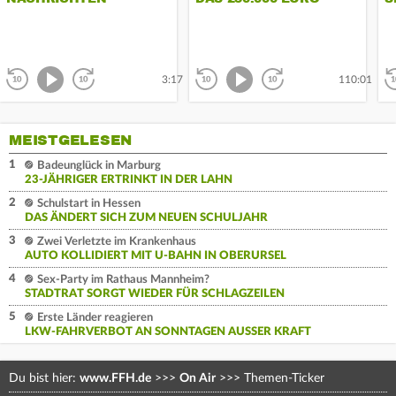
PROBLEM UND DER
W
DISPO-STREIT
W
M
Abspielen
Abspielen
zurück
vor
zurück
vor
3:17
110:01
MEISTGELESEN
1
Badeunglück in Marburg
23-JÄHRIGER ERTRINKT IN DER LAHN
2
Schulstart in Hessen
DAS ÄNDERT SICH ZUM NEUEN SCHULJAHR
3
Zwei Verletzte im Krankenhaus
AUTO KOLLIDIERT MIT U-BAHN IN OBERURSEL
4
Sex-Party im Rathaus Mannheim?
STADTRAT SORGT WIEDER FÜR SCHLAGZEILEN
5
Erste Länder reagieren
LKW-FAHRVERBOT AN SONNTAGEN AUSSER KRAFT
Du bist hier:
www.FFH.de
>>>
On Air
>>>
Themen-Ticker