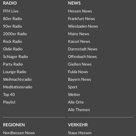
RADIO
NEWS
FFH Live
Hessen News
80er Radio
Frankfurt News
90er Radio
Wiesbaden News
2000er Radio
Mainz News
Rock Radio
Kassel News
Oldie Radio
Darmstadt News
Schlager Radio
Offenbach News
Party Radio
Gießen News
Lounge Radio
Fulda News
Weihnachtsradio
Bayern News
Meditationsradio
Sport
Top 40
Wetter
Playlist
Alle Orte
Alle Themen
REGIONEN
VERKEHR
Nordhessen News
Staus Hessen