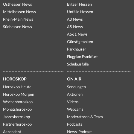
Osthessen News
Blitzer Hessen
Mittelhessen News
Unfälle Hessen
Rhein-Main News
A3 News
Südhessen News
A5 News
A661 News
Günstig tanken
Parkhäuser
Flugplan Frankfurt
Schulausfälle
HOROSKOP
ON AIR
Horoskop Heute
Sendungen
Horoskop Morgen
Aktionen
Wochenhoroskop
Videos
Monatshoroskop
Webcams
Jahreshoroskop
Moderatoren & Team
Partnerhoroskop
Podcasts
Aszendent
News-Podcast