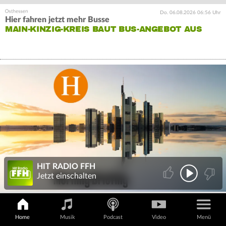
Do. 06.08.2026 06:56 Uhr
Hier fahren jetzt mehr Busse
MAIN-KINZIG-KREIS BAUT BUS-ANGEBOT AUS
HIT RADIO FFH
Jetzt einschalten
Home
Musik
Podcast
Video
Menü