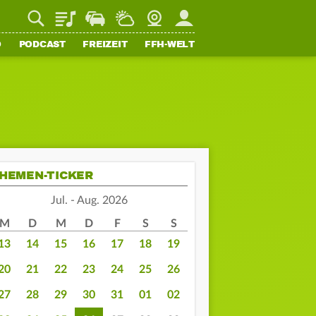
Playlist
Staupilot
Wetter
Webcam
Mein FFH
O
PODCAST
FREIZEIT
FFH-WELT
HEMEN-TICKER
Jul. - Aug. 2026
M
D
M
D
F
S
S
13
14
15
16
17
18
19
20
21
22
23
24
25
26
27
28
29
30
31
01
02