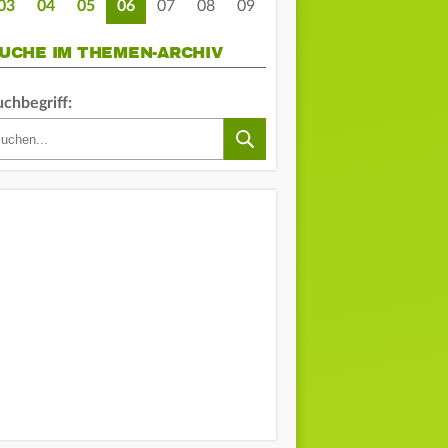
03
04
05
06
07
08
09
UCHE IM THEMEN-ARCHIV
uchbegriff: