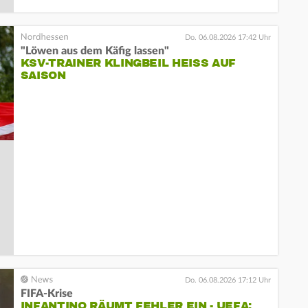
Do. 06.08.2026 17:42 Uhr
"Löwen aus dem Käfig lassen"
KSV-TRAINER KLINGBEIL HEISS AUF S
AISON
Do. 06.08.2026 17:12 Uhr
FIFA-Krise
INFANTINO RÄUMT FEHLER EIN - UEFA: