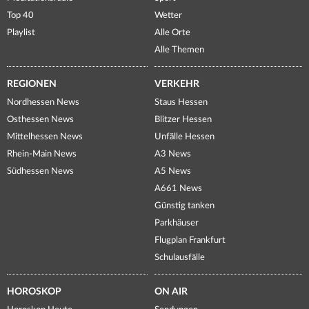
Top 40
Wetter
Playlist
Alle Orte
Alle Themen
REGIONEN
VERKEHR
Nordhessen News
Staus Hessen
Osthessen News
Blitzer Hessen
Mittelhessen News
Unfälle Hessen
Rhein-Main News
A3 News
Südhessen News
A5 News
A661 News
Günstig tanken
Parkhäuser
Flugplan Frankfurt
Schulausfälle
HOROSKOP
ON AIR