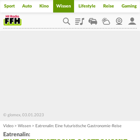
Sport
Auto
Kino
Wissen
Lifestyle
Reise
Gaming
Playlist
Staupilot
Wetter
Webcam
Mein
© glomex, 03.01.2023
Video
>
Wissen
>
Eatrenalin: Eine futuristische Gastronomie-Reise
Eatrenalin: