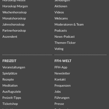
Horoskop Heute
Sendungen
Horoskop Morgen
Aktionen
Wochenhoroskop
Videos
Monatshoroskop
Webcams
Jahreshoroskop
Moderatoren & Team
Partnerhoroskop
Podcasts
Aszendent
News-Podcast
Themen-Ticker
Voting
FREIZEIT
FFH-WELT
Veranstaltungen
FFH-App
Spielplätze
Newsletter
Rezepte
Kontakt
Meditation
Frequenzen
Ausflugsziele
Jobs
Freizeit-Tipps
Führungen
Ticketshop
Presse