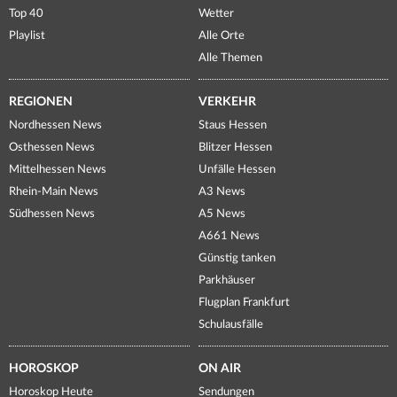
Top 40
Wetter
Playlist
Alle Orte
Alle Themen
REGIONEN
VERKEHR
Nordhessen News
Staus Hessen
Osthessen News
Blitzer Hessen
Mittelhessen News
Unfälle Hessen
Rhein-Main News
A3 News
Südhessen News
A5 News
A661 News
Günstig tanken
Parkhäuser
Flugplan Frankfurt
Schulausfälle
HOROSKOP
ON AIR
Horoskop Heute
Sendungen