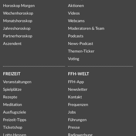
Horoskop Morgen
Aktionen
Wochenhoroskop
Videos
Monatshoroskop
Webcams
Jahreshoroskop
Moderatoren & Team
Partnerhoroskop
Podcasts
Aszendent
News-Podcast
Themen-Ticker
Voting
FREIZEIT
FFH-WELT
Veranstaltungen
FFH-App
Spielplätze
Newsletter
Rezepte
Kontakt
Meditation
Frequenzen
Ausflugsziele
Jobs
Freizeit-Tipps
Führungen
Ticketshop
Presse
Lotto Hessen
Radiowerbung