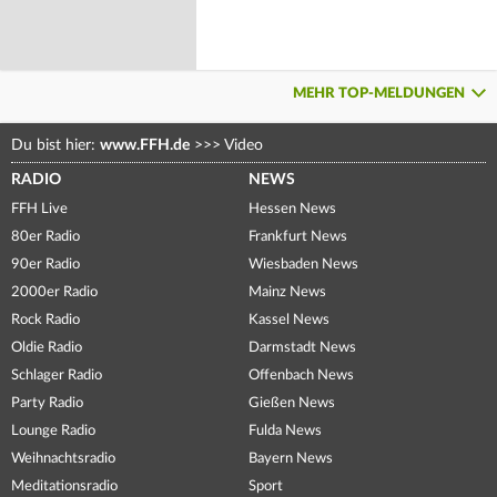
MEHR TOP-MELDUNGEN
Du bist hier:
www.FFH.de
>>>
Video
RADIO
NEWS
FFH Live
Hessen News
80er Radio
Frankfurt News
90er Radio
Wiesbaden News
2000er Radio
Mainz News
Rock Radio
Kassel News
Oldie Radio
Darmstadt News
Schlager Radio
Offenbach News
Party Radio
Gießen News
Lounge Radio
Fulda News
Weihnachtsradio
Bayern News
Meditationsradio
Sport