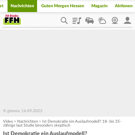
et
Nachrichten
Guten Morgen Hessen
Magazin
Aktionen
Playlist
Staupilot
Wetter
Webcam
Mein
© glomex, 16.09.2023
Video
>
Nachrichten
>
Ist Demokratie ein Auslaufmodell? 18- bis 35-
Jährige laut Studie besonders skeptisch
Ist Demokratie ein Auslaufmodell?