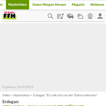
et
Nachrichten
Guten Morgen Hessen
Magazin
Aktionen
Playlist
Staupilot
Wetter
Webcam
Mein
© glomex, 16.09.2023
Video
>
Nachrichten
>
Erdogan: "EU will sich von der Türkei entfernen"
Erdogan: