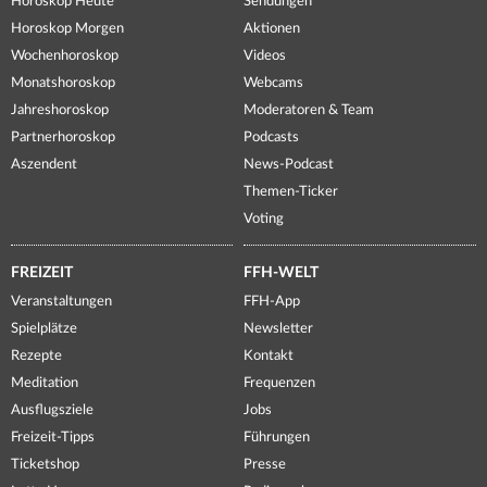
Horoskop Heute
Sendungen
Horoskop Morgen
Aktionen
Wochenhoroskop
Videos
Monatshoroskop
Webcams
Jahreshoroskop
Moderatoren & Team
Partnerhoroskop
Podcasts
Aszendent
News-Podcast
Themen-Ticker
Voting
FREIZEIT
FFH-WELT
Veranstaltungen
FFH-App
Spielplätze
Newsletter
Rezepte
Kontakt
Meditation
Frequenzen
Ausflugsziele
Jobs
Freizeit-Tipps
Führungen
Ticketshop
Presse