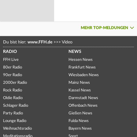
MEHR TOP-MELDUNGEN
Du bist hier:
www.FFH.de
>>>
Video
RADIO
NEWS
FFH Live
Hessen News
80er Radio
Frankfurt News
90er Radio
Wiesbaden News
2000er Radio
Mainz News
Rock Radio
Kassel News
Oldie Radio
Darmstadt News
Schlager Radio
Offenbach News
Party Radio
Gießen News
Lounge Radio
Fulda News
Weihnachtsradio
Bayern News
Meditationsradio
Sport