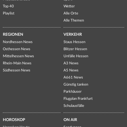
Top 40
Wetter
Playlist
Alle Orte
Alle Themen
REGIONEN
VERKEHR
Nordhessen News
Staus Hessen
Osthessen News
Blitzer Hessen
Mittelhessen News
Unfälle Hessen
Rhein-Main News
A3 News
Südhessen News
A5 News
A661 News
Günstig tanken
Parkhäuser
Flugplan Frankfurt
Schulausfälle
HOROSKOP
ON AIR