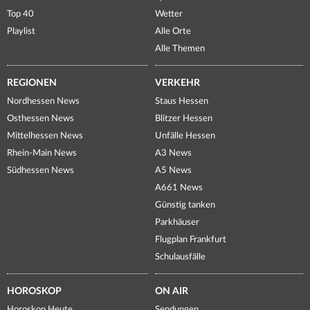
Top 40
Wetter
Playlist
Alle Orte
Alle Themen
REGIONEN
VERKEHR
Nordhessen News
Staus Hessen
Osthessen News
Blitzer Hessen
Mittelhessen News
Unfälle Hessen
Rhein-Main News
A3 News
Südhessen News
A5 News
A661 News
Günstig tanken
Parkhäuser
Flugplan Frankfurt
Schulausfälle
HOROSKOP
ON AIR
Horoskop Heute
Sendungen