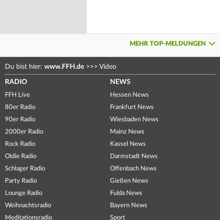
MEHR TOP-MELDUNGEN
Du bist hier:
www.FFH.de
>>>
Video
RADIO
NEWS
FFH Live
Hessen News
80er Radio
Frankfurt News
90er Radio
Wiesbaden News
2000er Radio
Mainz News
Rock Radio
Kassel News
Oldie Radio
Darmstadt News
Schlager Radio
Offenbach News
Party Radio
Gießen News
Lounge Radio
Fulda News
Weihnachtsradio
Bayern News
Meditationsradio
Sport