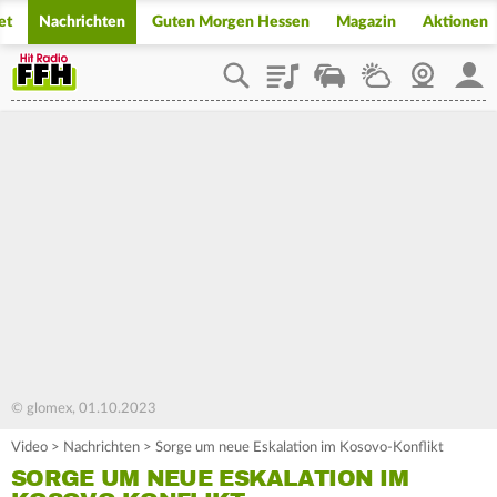
et
Nachrichten
Guten Morgen Hessen
Magazin
Aktionen
Playlist
Staupilot
Wetter
Webcam
Mein
© glomex, 01.10.2023
Video
>
Nachrichten
>
Sorge um neue Eskalation im Kosovo-Konflikt
SORGE UM NEUE ESKALATION IM