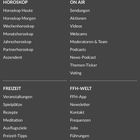
HOROSKOP
ON AIR
Horoskop Heute
Sendungen
Horoskop Morgen
Aktionen
Wochenhoroskop
Videos
Monatshoroskop
Webcams
Jahreshoroskop
Moderatoren & Team
Partnerhoroskop
Podcasts
Aszendent
News-Podcast
Themen-Ticker
Voting
FREIZEIT
FFH-WELT
Veranstaltungen
FFH-App
Spielplätze
Newsletter
Rezepte
Kontakt
Meditation
Frequenzen
Ausflugsziele
Jobs
Freizeit-Tipps
Führungen