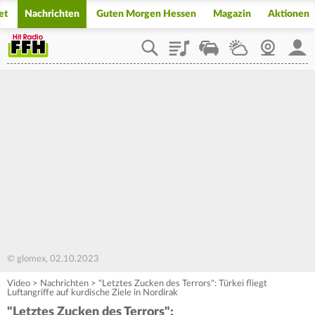
et
Nachrichten
Guten Morgen Hessen
Magazin
Aktionen
Playlist
Staupilot
Wetter
Webcam
Mein
© glomex, 02.10.2023
Video
>
Nachrichten
>
"Letztes Zucken des Terrors": Türkei fliegt
Luftangriffe auf kurdische Ziele in Nordirak
"Letztes Zucken des Terrors":