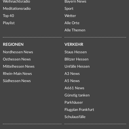
Weihnachtsradio
Bayern News
Meditationsradio
Sport
Top 40
Wetter
Playlist
Alle Orte
Alle Themen
REGIONEN
VERKEHR
Nordhessen News
Staus Hessen
Osthessen News
Blitzer Hessen
Mittelhessen News
Unfälle Hessen
Rhein-Main News
A3 News
Südhessen News
A5 News
A661 News
Günstig tanken
Parkhäuser
Flugplan Frankfurt
Schulausfälle