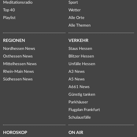
Meditationsradio
Sport
Top 40
Wetter
Playlist
Alle Orte
Alle Themen
REGIONEN
VERKEHR
Nordhessen News
Staus Hessen
Osthessen News
Blitzer Hessen
Mittelhessen News
Unfälle Hessen
Rhein-Main News
A3 News
Südhessen News
A5 News
A661 News
Günstig tanken
Parkhäuser
Flugplan Frankfurt
Schulausfälle
HOROSKOP
ON AIR