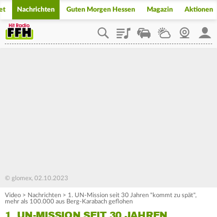
et
Nachrichten
Guten Morgen Hessen
Magazin
Aktionen
Playlist
Staupilot
Wetter
Webcam
Mein
© glomex, 02.10.2023
Video
>
Nachrichten
>
1. UN-Mission seit 30 Jahren "kommt zu spät",
mehr als 100.000 aus Berg-Karabach geflohen
1. UN-MISSION SEIT 30 JAHREN