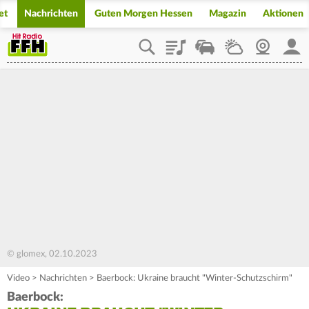
et
Nachrichten
Guten Morgen Hessen
Magazin
Aktionen
Playlist
Staupilot
Wetter
Webcam
Mein
© glomex, 02.10.2023
Video
>
Nachrichten
>
Baerbock: Ukraine braucht "Winter-Schutzschirm"
Baerbock: