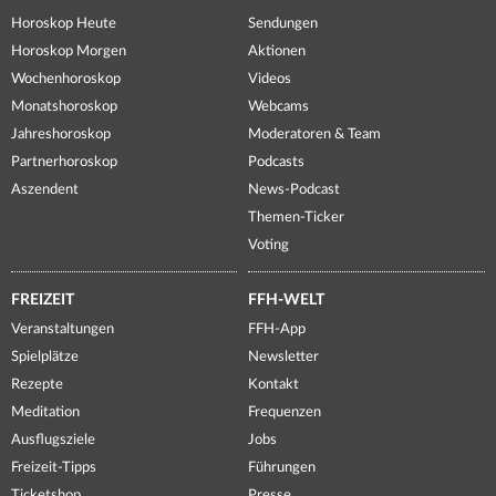
Horoskop Heute
Sendungen
Horoskop Morgen
Aktionen
Wochenhoroskop
Videos
Monatshoroskop
Webcams
Jahreshoroskop
Moderatoren & Team
Partnerhoroskop
Podcasts
Aszendent
News-Podcast
Themen-Ticker
Voting
FREIZEIT
FFH-WELT
Veranstaltungen
FFH-App
Spielplätze
Newsletter
Rezepte
Kontakt
Meditation
Frequenzen
Ausflugsziele
Jobs
Freizeit-Tipps
Führungen
Ticketshop
Presse