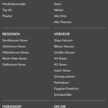
Meditationsradio
Sport
Top 40
Wetter
Playlist
Alle Orte
Alle Themen
REGIONEN
VERKEHR
Nordhessen News
Staus Hessen
Osthessen News
Blitzer Hessen
Mittelhessen News
Unfälle Hessen
Rhein-Main News
A3 News
Südhessen News
A5 News
A661 News
Günstig tanken
Parkhäuser
Flugplan Frankfurt
Schulausfälle
HOROSKOP
ON AIR