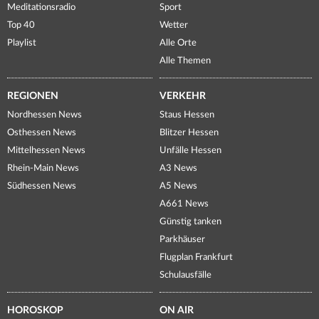
Meditationsradio
Sport
Top 40
Wetter
Playlist
Alle Orte
Alle Themen
REGIONEN
VERKEHR
Nordhessen News
Staus Hessen
Osthessen News
Blitzer Hessen
Mittelhessen News
Unfälle Hessen
Rhein-Main News
A3 News
Südhessen News
A5 News
A661 News
Günstig tanken
Parkhäuser
Flugplan Frankfurt
Schulausfälle
HOROSKOP
ON AIR