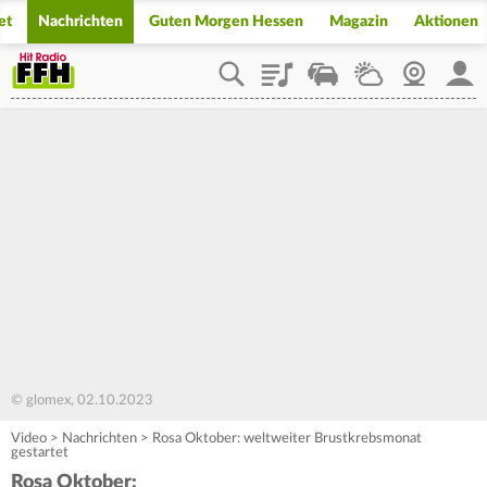
et
Nachrichten
Guten Morgen Hessen
Magazin
Aktionen
Playlist
Staupilot
Wetter
Webcam
Mein
© glomex, 02.10.2023
Video
>
Nachrichten
>
Rosa Oktober: weltweiter Brustkrebsmonat
gestartet
Rosa Oktober: