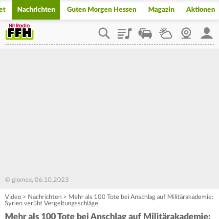
et
Nachrichten
Guten Morgen Hessen
Magazin
Aktionen
Playlist
Staupilot
Wetter
Webcam
Mein
© glomex, 06.10.2023
Video
>
Nachrichten
>
Mehr als 100 Tote bei Anschlag auf Militärakademie:
Syrien verübt Vergeltungsschläge
Mehr als 100 Tote bei Anschlag auf Militärakademie: