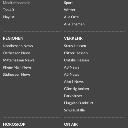
Meditationsradio
Sport
Top 40
Wetter
Playlist
Alle Orte
Alle Themen
REGIONEN
VERKEHR
Nordhessen News
Staus Hessen
Osthessen News
Blitzer Hessen
Mittelhessen News
Unfälle Hessen
Rhein-Main News
A3 News
Südhessen News
A5 News
A661 News
Günstig tanken
Parkhäuser
Flugplan Frankfurt
Schulausfälle
HOROSKOP
ON AIR