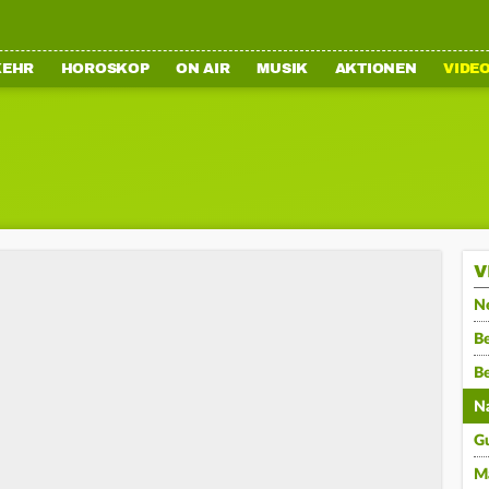
KEHR
HOROSKOP
ON AIR
MUSIK
AKTIONEN
VIDE
V
N
Be
B
N
G
M