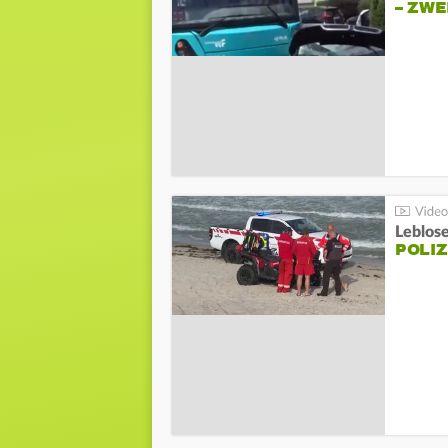
– ZW
Leblos
POLIZ