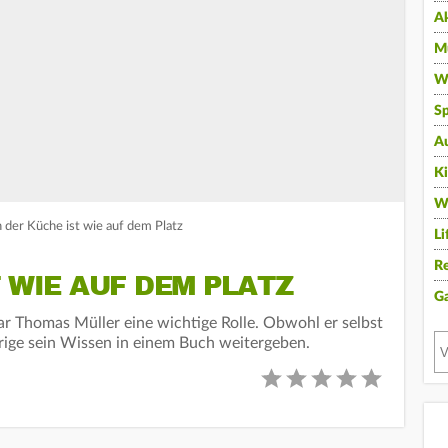
A
Mu
Wi
Sp
A
K
W
 der Küche ist wie auf dem Platz
Li
Re
T WIE AUF DEM PLATZ
G
ar Thomas Müller eine wichtige Rolle. Obwohl er selbst
hrige sein Wissen in einem Buch weitergeben.