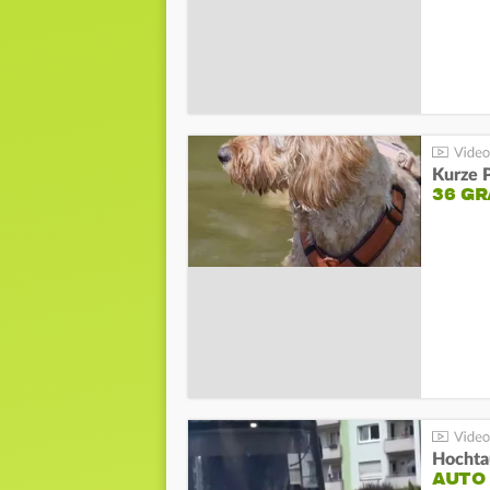
Kurze P
36 G
Hochta
AUTO