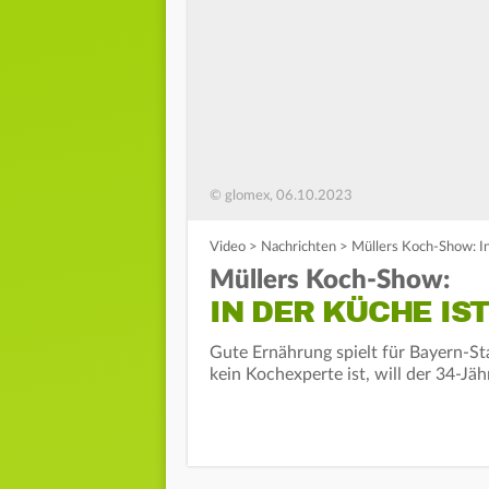
© glomex, 06.10.2023
Video
>
Nachrichten
>
Müllers Koch-Show: In
Müllers Koch-Show:
IN DER KÜCHE IS
Gute Ernährung spielt für Bayern-St
kein Kochexperte ist, will der 34-Jä