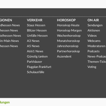
GIONEN
VERKEHR
HOROSKOP
ON AIR
dhessen News
Staus Hessen
Horoskop Heute
Sendungen
hessen News
Blitzer Hessen
Horoskop Morgen
Aktionen
telhessen News
Unfälle Hessen
Wochenhoroskop
Videos
in-Main News
A3 News
Monatshoroskop
Webcams
hessen News
A5 News
Jahreshoroskop
Moderatoren
A661 News
Partnerhoroskop
Podcasts
Günstig tanken
Aszendent
News-Podcas
Parkhäuser
Themen-Tick
Flugplan Frankfurt
Voting
Schulausfälle
llungen