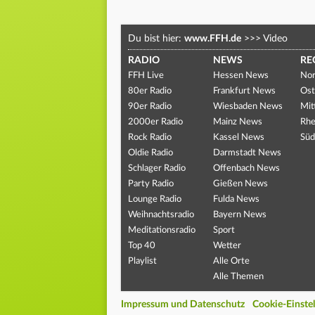
Du bist hier:
www.FFH.de
>>>
Video
RADIO
NEWS
RE
FFH Live
Hessen News
Nor
80er Radio
Frankfurt News
Ost
90er Radio
Wiesbaden News
Mit
2000er Radio
Mainz News
Rhe
Rock Radio
Kassel News
Süd
Oldie Radio
Darmstadt News
Schlager Radio
Offenbach News
Party Radio
Gießen News
Lounge Radio
Fulda News
Weihnachtsradio
Bayern News
Meditationsradio
Sport
Top 40
Wetter
Playlist
Alle Orte
Alle Themen
Impressum und Datenschutz
Cookie-Einste