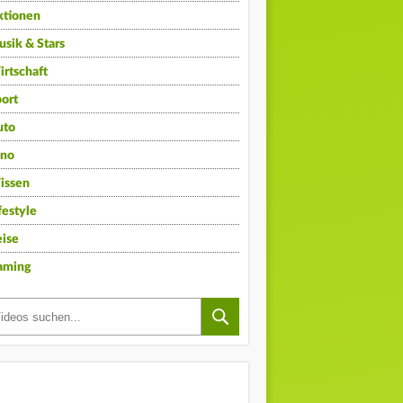
ktionen
sik & Stars
rtschaft
ort
uto
ino
issen
festyle
ise
aming