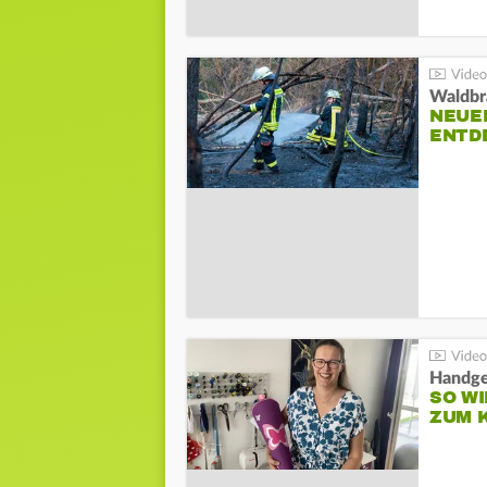
Waldbr
NEUE
ENTD
Handge
SO WI
ZUM 