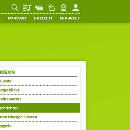
Playlist
Staupilot
Wetter
Webcam
Mein FFH
O
PODCAST
FREIZEIT
FFH-WELT
IDEOS
eueste
stgeklickt
estbewertet
achrichten
uten Morgen Hessen
agazin