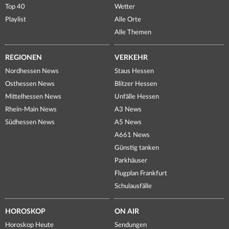
Top 40
Wetter
Playlist
Alle Orte
Alle Themen
REGIONEN
VERKEHR
Nordhessen News
Staus Hessen
Osthessen News
Blitzer Hessen
Mittelhessen News
Unfälle Hessen
Rhein-Main News
A3 News
Südhessen News
A5 News
A661 News
Günstig tanken
Parkhäuser
Flugplan Frankfurt
Schulausfälle
HOROSKOP
ON AIR
Horoskop Heute
Sendungen