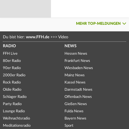
MEHR TOP-MELDUNGEN
Du bist hier:
www.FFH.de
>>>
Video
RADIO
NEWS
FFH Live
Hessen News
80er Radio
Frankfurt News
90er Radio
Wiesbaden News
2000er Radio
Mainz News
Rock Radio
Kassel News
Oldie Radio
Darmstadt News
Schlager Radio
Offenbach News
Party Radio
Gießen News
Lounge Radio
Fulda News
Weihnachtsradio
Bayern News
Meditationsradio
Sport