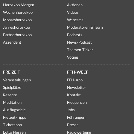
Horoskop Morgen
Aktionen
Wochenhoroskop
Videos
Monatshoroskop
Webcams
Jahreshoroskop
Moderatoren & Team
Partnerhoroskop
Podcasts
Aszendent
News-Podcast
Themen-Ticker
Voting
FREIZEIT
FFH-WELT
Veranstaltungen
FFH-App
Spielplätze
Newsletter
Rezepte
Kontakt
Meditation
Frequenzen
Ausflugsziele
Jobs
Freizeit-Tipps
Führungen
Ticketshop
Presse
Lotto Hessen
Radiowerbung