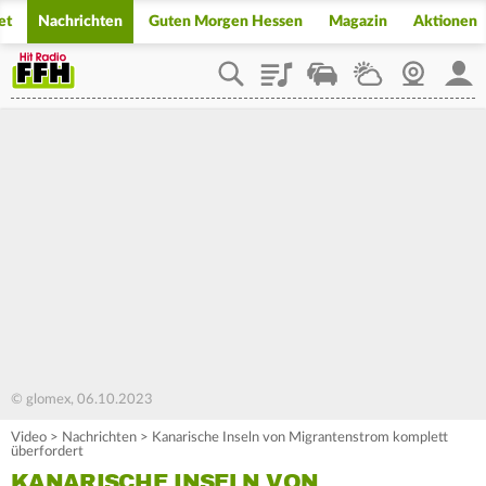
et
Nachrichten
Guten Morgen Hessen
Magazin
Aktionen
Playlist
Staupilot
Wetter
Webcam
Mein
© glomex, 06.10.2023
Video
>
Nachrichten
>
Kanarische Inseln von Migrantenstrom komplett
überfordert
KANARISCHE INSELN VON