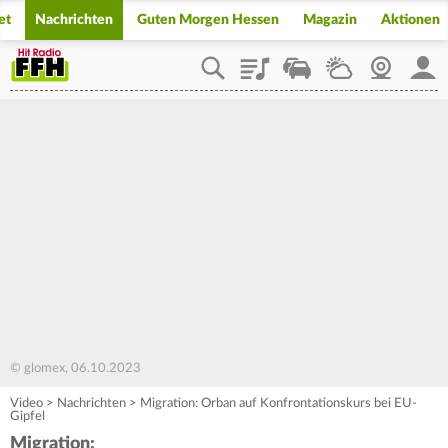
et
Nachrichten
Guten Morgen Hessen
Magazin
Aktionen
Playlist
Staupilot
Wetter
Webcam
Mein
© glomex, 06.10.2023
Video
>
Nachrichten
>
Migration: Orban auf Konfrontationskurs bei EU-
Gipfel
Migration: