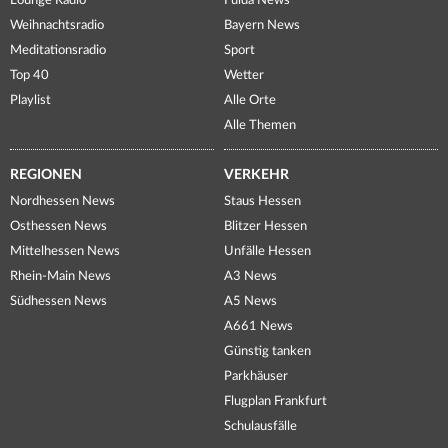
Lounge Radio
Fulda News
Weihnachtsradio
Bayern News
Meditationsradio
Sport
Top 40
Wetter
Playlist
Alle Orte
Alle Themen
REGIONEN
VERKEHR
Nordhessen News
Staus Hessen
Osthessen News
Blitzer Hessen
Mittelhessen News
Unfälle Hessen
Rhein-Main News
A3 News
Südhessen News
A5 News
A661 News
Günstig tanken
Parkhäuser
Flugplan Frankfurt
Schulausfälle