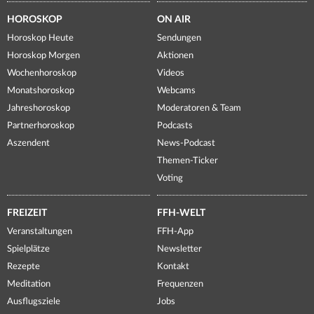
HOROSKOP
ON AIR
Horoskop Heute
Sendungen
Horoskop Morgen
Aktionen
Wochenhoroskop
Videos
Monatshoroskop
Webcams
Jahreshoroskop
Moderatoren & Team
Partnerhoroskop
Podcasts
Aszendent
News-Podcast
Themen-Ticker
Voting
FREIZEIT
FFH-WELT
Veranstaltungen
FFH-App
Spielplätze
Newsletter
Rezepte
Kontakt
Meditation
Frequenzen
Ausflugsziele
Jobs