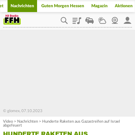
et
Nachrichten
Guten Morgen Hessen
Magazin
Aktionen
Playlist
Staupilot
Wetter
Webcam
Mein
© glomex, 07.10.2023
Video
>
Nachrichten
>
Hunderte Raketen aus Gazastreifen auf Israel
abgefeuert
HUNDERTE RAKETEN AUS