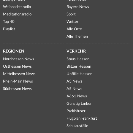
Weihnachtsradio
Bayern News
Meditationsradio
Sport
Top 40
Wetter
Playlist
Alle Orte
Alle Themen
REGIONEN
VERKEHR
Nordhessen News
Staus Hessen
Osthessen News
Blitzer Hessen
Mittelhessen News
Unfälle Hessen
Rhein-Main News
A3 News
Südhessen News
A5 News
A661 News
Günstig tanken
Parkhäuser
Flugplan Frankfurt
Schulausfälle