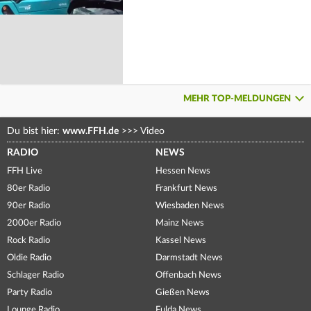
MEHR TOP-MELDUNGEN
Du bist hier:
www.FFH.de
>>>
Video
RADIO
NEWS
FFH Live
Hessen News
80er Radio
Frankfurt News
90er Radio
Wiesbaden News
2000er Radio
Mainz News
Rock Radio
Kassel News
Oldie Radio
Darmstadt News
Schlager Radio
Offenbach News
Party Radio
Gießen News
Lounge Radio
Fulda News