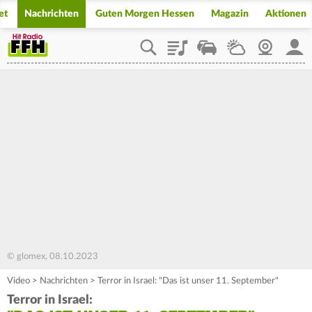
et
Nachrichten
Guten Morgen Hessen
Magazin
Aktionen
Playlist
Staupilot
Wetter
Webcam
Mein
© glomex, 08.10.2023
Video
>
Nachrichten
>
Terror in Israel: "Das ist unser 11. September"
Terror in Israel: