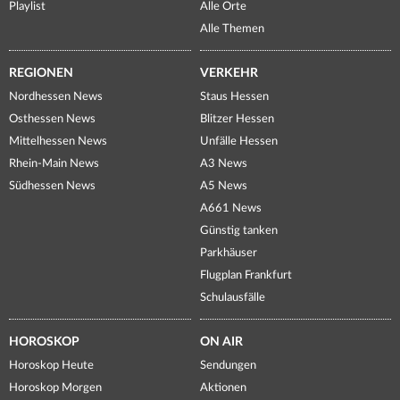
Playlist
Alle Orte
Alle Themen
REGIONEN
VERKEHR
Nordhessen News
Staus Hessen
Osthessen News
Blitzer Hessen
Mittelhessen News
Unfälle Hessen
Rhein-Main News
A3 News
Südhessen News
A5 News
A661 News
Günstig tanken
Parkhäuser
Flugplan Frankfurt
Schulausfälle
HOROSKOP
ON AIR
Horoskop Heute
Sendungen
Horoskop Morgen
Aktionen