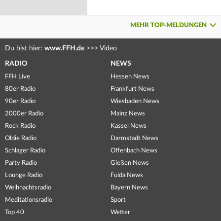
MEHR TOP-MELDUNGEN
Du bist hier:
www.FFH.de
>>>
Video
RADIO
NEWS
FFH Live
Hessen News
80er Radio
Frankfurt News
90er Radio
Wiesbaden News
2000er Radio
Mainz News
Rock Radio
Kassel News
Oldie Radio
Darmstadt News
Schlager Radio
Offenbach News
Party Radio
Gießen News
Lounge Radio
Fulda News
Weihnachtsradio
Bayern News
Meditationsradio
Sport
Top 40
Wetter