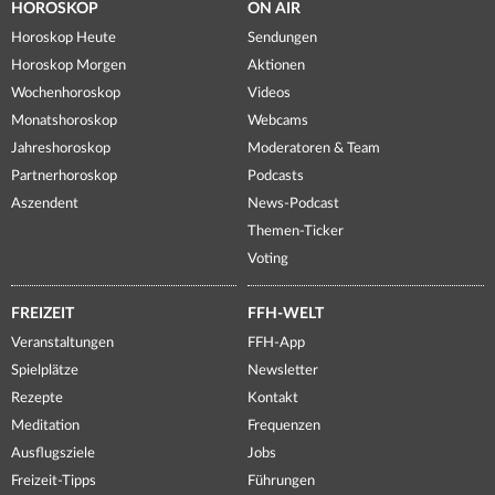
HOROSKOP
ON AIR
Horoskop Heute
Sendungen
Horoskop Morgen
Aktionen
Wochenhoroskop
Videos
Monatshoroskop
Webcams
Jahreshoroskop
Moderatoren & Team
Partnerhoroskop
Podcasts
Aszendent
News-Podcast
Themen-Ticker
Voting
FREIZEIT
FFH-WELT
Veranstaltungen
FFH-App
Spielplätze
Newsletter
Rezepte
Kontakt
Meditation
Frequenzen
Ausflugsziele
Jobs
Freizeit-Tipps
Führungen