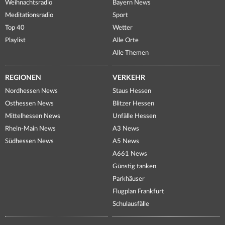
Weihnachtsradio
Bayern News
Meditationsradio
Sport
Top 40
Wetter
Playlist
Alle Orte
Alle Themen
REGIONEN
VERKEHR
Nordhessen News
Staus Hessen
Osthessen News
Blitzer Hessen
Mittelhessen News
Unfälle Hessen
Rhein-Main News
A3 News
Südhessen News
A5 News
A661 News
Günstig tanken
Parkhäuser
Flugplan Frankfurt
Schulausfälle