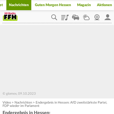
et
Nachrichten
Guten Morgen Hessen
Magazin
Aktionen
Playlist
Staupilot
Wetter
Webcam
Mein
© glomex, 09.10.2023
Video
>
Nachrichten
>
Endergebnis in Hessen: AfD zweitstärkste Partei,
FDP wieder im Parlament
Endergebnis in Hessen: