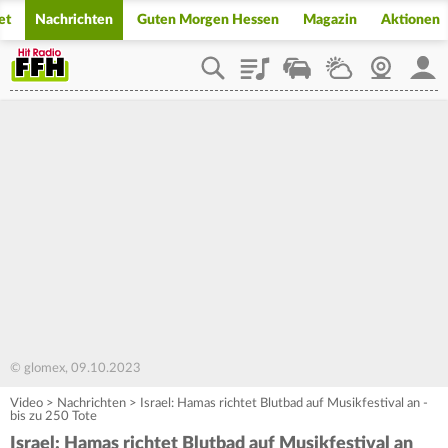
et
Nachrichten
Guten Morgen Hessen
Magazin
Aktionen
Playlist
Staupilot
Wetter
Webcam
Mein
© glomex, 09.10.2023
Video
>
Nachrichten
>
Israel: Hamas richtet Blutbad auf Musikfestival an -
bis zu 250 Tote
Israel: Hamas richtet Blutbad auf Musikfestival an