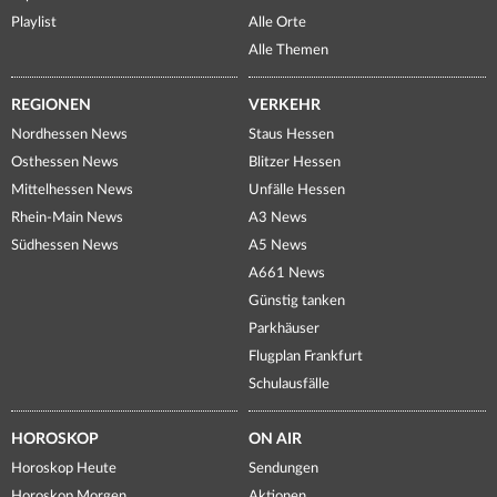
Playlist
Alle Orte
Alle Themen
REGIONEN
VERKEHR
Nordhessen News
Staus Hessen
Osthessen News
Blitzer Hessen
Mittelhessen News
Unfälle Hessen
Rhein-Main News
A3 News
Südhessen News
A5 News
A661 News
Günstig tanken
Parkhäuser
Flugplan Frankfurt
Schulausfälle
HOROSKOP
ON AIR
Horoskop Heute
Sendungen
Horoskop Morgen
Aktionen