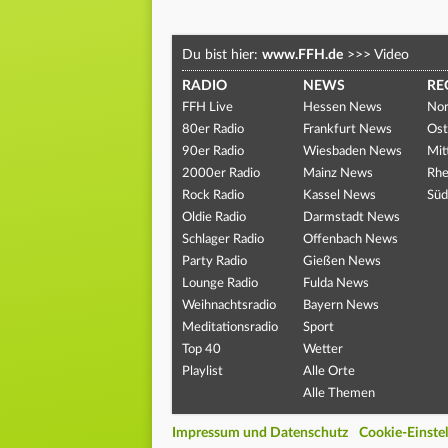
Du bist hier:
www.FFH.de
>>>
Video
RADIO
NEWS
RE
FFH Live
Hessen News
Nor
80er Radio
Frankfurt News
Ost
90er Radio
Wiesbaden News
Mit
2000er Radio
Mainz News
Rhe
Rock Radio
Kassel News
Süd
Oldie Radio
Darmstadt News
Schlager Radio
Offenbach News
Party Radio
Gießen News
Lounge Radio
Fulda News
Weihnachtsradio
Bayern News
Meditationsradio
Sport
Top 40
Wetter
Playlist
Alle Orte
Alle Themen
Impressum und Datenschutz
Cookie-Einste