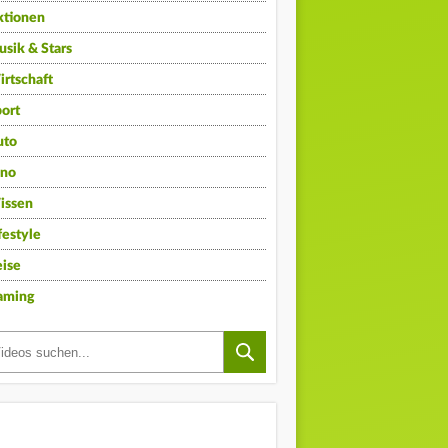
ktionen
sik & Stars
rtschaft
ort
uto
ino
issen
festyle
ise
aming