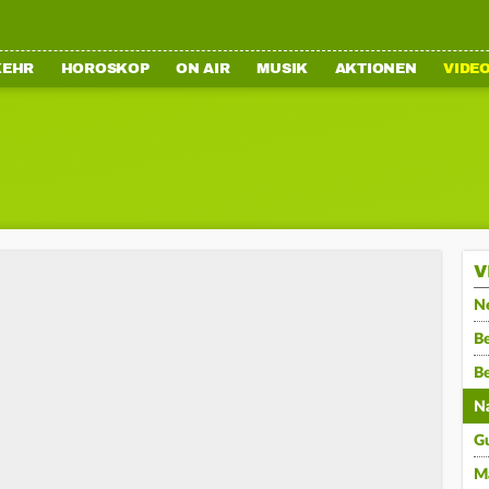
KEHR
HOROSKOP
ON AIR
MUSIK
AKTIONEN
VIDE
V
N
Be
B
N
G
M