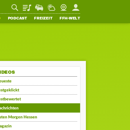
Playlist
Staupilot
Wetter
Webcam
Mein FFH
O
PODCAST
FREIZEIT
FFH-WELT
IDEOS
eueste
stgeklickt
estbewertet
achrichten
uten Morgen Hessen
agazin