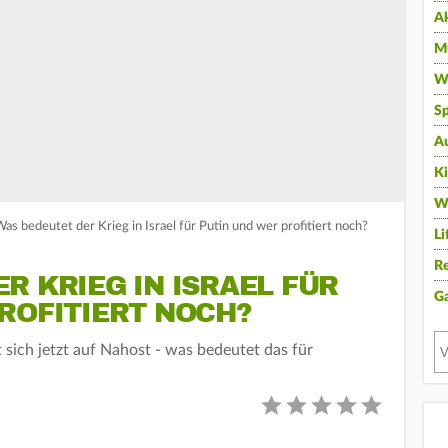
A
Mu
Wi
Sp
A
K
W
Was bedeutet der Krieg in Israel für Putin und wer profitiert noch?
Li
Re
R KRIEG IN ISRAEL FÜR
G
ROFITIERT NOCH?
 sich jetzt auf Nahost - was bedeutet das für