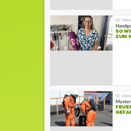
Handge
SO WI
ZUM 
Mysteri
FEUE
GEFA