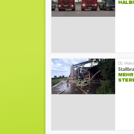
HALB
Stallbr
MEHR 
STER