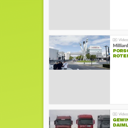
Millia
PORSC
ROTE
GEWI
DAIM