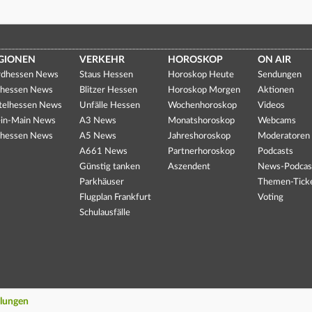
GIONEN
VERKEHR
HOROSKOP
ON AIR
dhessen News
Staus Hessen
Horoskop Heute
Sendungen
hessen News
Blitzer Hessen
Horoskop Morgen
Aktionen
telhessen News
Unfälle Hessen
Wochenhoroskop
Videos
in-Main News
A3 News
Monatshoroskop
Webcams
hessen News
A5 News
Jahreshoroskop
Moderatoren
A661 News
Partnerhoroskop
Podcasts
Günstig tanken
Aszendent
News-Podcas
Parkhäuser
Themen-Tick
Flugplan Frankfurt
Voting
Schulausfälle
llungen