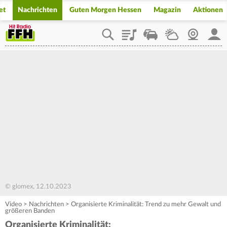
et
Nachrichten
Guten Morgen Hessen
Magazin
Aktionen
Playlist
Staupilot
Wetter
Webcam
Mein
© glomex, 12.10.2023
Video
>
Nachrichten
>
Organisierte Kriminalität: Trend zu mehr Gewalt und
größeren Banden
Organisierte Kriminalität: