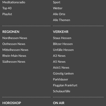
Meditationsradio
Sport
Top 40
Wetter
Playlist
Alle Orte
Alle Themen
REGIONEN
VERKEHR
Nordhessen News
Staus Hessen
Osthessen News
Blitzer Hessen
Mittelhessen News
Unfälle Hessen
Rhein-Main News
A3 News
Südhessen News
A5 News
A661 News
Günstig tanken
Parkhäuser
Flugplan Frankfurt
Schulausfälle
HOROSKOP
ON AIR