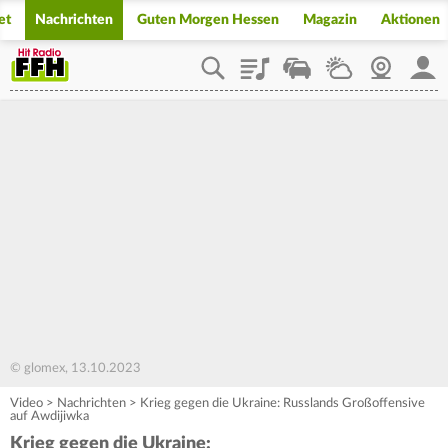
et
Nachrichten
Guten Morgen Hessen
Magazin
Aktionen
Playlist
Staupilot
Wetter
Webcam
Mein
© glomex, 13.10.2023
Video
>
Nachrichten
>
Krieg gegen die Ukraine: Russlands Großoffensive
auf Awdijiwka
Krieg gegen die Ukraine: