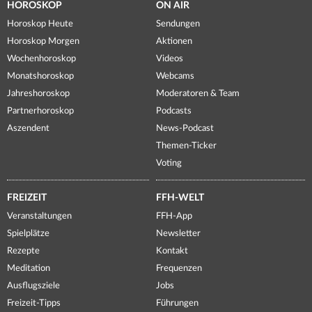
HOROSKOP
ON AIR
Horoskop Heute
Sendungen
Horoskop Morgen
Aktionen
Wochenhoroskop
Videos
Monatshoroskop
Webcams
Jahreshoroskop
Moderatoren & Team
Partnerhoroskop
Podcasts
Aszendent
News-Podcast
Themen-Ticker
Voting
FREIZEIT
FFH-WELT
Veranstaltungen
FFH-App
Spielplätze
Newsletter
Rezepte
Kontakt
Meditation
Frequenzen
Ausflugsziele
Jobs
Freizeit-Tipps
Führungen