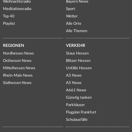
Weihnachtsradio
Bayern News
Meditationsradio
Sport
Top 40
Wetter
Playlist
Alle Orte
Alle Themen
REGIONEN
VERKEHR
Nordhessen News
Staus Hessen
Osthessen News
Blitzer Hessen
Mittelhessen News
Unfälle Hessen
Rhein-Main News
A3 News
Südhessen News
A5 News
A661 News
Günstig tanken
Parkhäuser
Flugplan Frankfurt
Schulausfälle