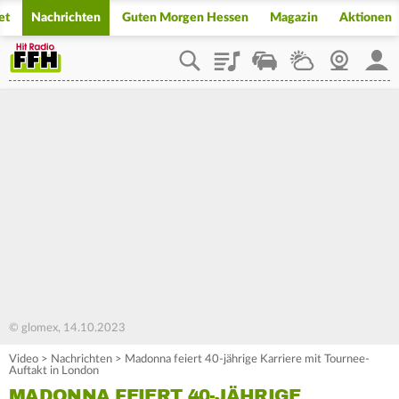
et
Nachrichten
Guten Morgen Hessen
Magazin
Aktionen
Playlist
Staupilot
Wetter
Webcam
Mein
© glomex, 14.10.2023
Video
>
Nachrichten
>
Madonna feiert 40-jährige Karriere mit Tournee-
Auftakt in London
MADONNA FEIERT 40-JÄHRIGE