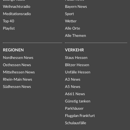
Weihnachtsradio
Bayern News
Meditationsradio
Sport
Top 40
Wetter
Playlist
Alle Orte
Alle Themen
REGIONEN
VERKEHR
Nordhessen News
Staus Hessen
Osthessen News
Blitzer Hessen
Mittelhessen News
Unfälle Hessen
Rhein-Main News
A3 News
Südhessen News
A5 News
A661 News
Günstig tanken
Parkhäuser
Flugplan Frankfurt
Schulausfälle