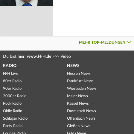
MEHR TOP-MELDUNGEN
Du bist hier:
www.FFH.de
>>>
Video
RADIO
NEWS
FFH Live
Hessen News
80er Radio
Frankfurt News
90er Radio
Wiesbaden News
2000er Radio
Mainz News
Rock Radio
Kassel News
Oldie Radio
Darmstadt News
Schlager Radio
Offenbach News
Party Radio
Gießen News
Lounge Radio
Fulda News