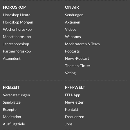
HOROSKOP
ON AIR
Horoskop Heute
Sendungen
Horoskop Morgen
Aktionen
Wochenhoroskop
Videos
Monatshoroskop
Webcams
Jahreshoroskop
Moderatoren & Team
Partnerhoroskop
Podcasts
Aszendent
News-Podcast
Themen-Ticker
Voting
FREIZEIT
FFH-WELT
Veranstaltungen
FFH-App
Spielplätze
Newsletter
Rezepte
Kontakt
Meditation
Frequenzen
Ausflugsziele
Jobs