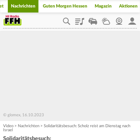
et
Nachrichten
Guten Morgen Hessen
Magazin
Aktionen
Playlist
Staupilot
Wetter
Webcam
Mein
© glomex, 16.10.2023
Video
>
Nachrichten
>
Solidaritätsbesuch: Scholz reist am Dienstag nach
Israel
Solidaritätsbesuch: