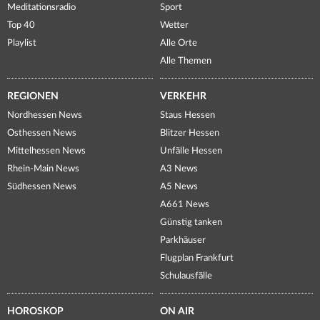
Meditationsradio
Sport
Top 40
Wetter
Playlist
Alle Orte
Alle Themen
REGIONEN
VERKEHR
Nordhessen News
Staus Hessen
Osthessen News
Blitzer Hessen
Mittelhessen News
Unfälle Hessen
Rhein-Main News
A3 News
Südhessen News
A5 News
A661 News
Günstig tanken
Parkhäuser
Flugplan Frankfurt
Schulausfälle
HOROSKOP
ON AIR