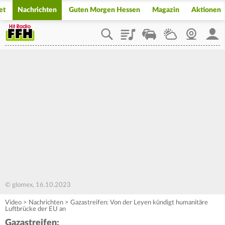
et
Nachrichten
Guten Morgen Hessen
Magazin
Aktionen
Playlist
Staupilot
Wetter
Webcam
Mein
© glomex, 16.10.2023
Video
>
Nachrichten
>
Gazastreifen: Von der Leyen kündigt humanitäre
Luftbrücke der EU an
Gazastreifen: