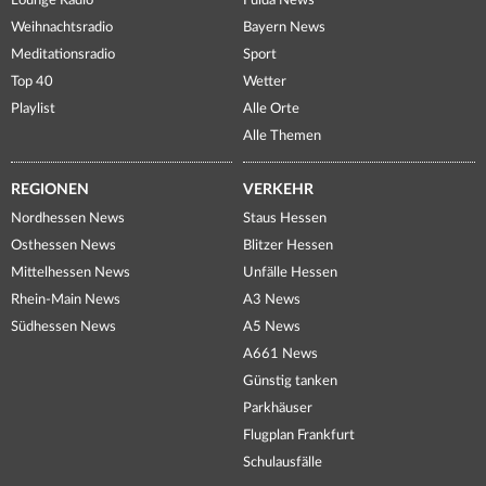
Lounge Radio
Fulda News
Weihnachtsradio
Bayern News
Meditationsradio
Sport
Top 40
Wetter
Playlist
Alle Orte
Alle Themen
REGIONEN
VERKEHR
Nordhessen News
Staus Hessen
Osthessen News
Blitzer Hessen
Mittelhessen News
Unfälle Hessen
Rhein-Main News
A3 News
Südhessen News
A5 News
A661 News
Günstig tanken
Parkhäuser
Flugplan Frankfurt
Schulausfälle