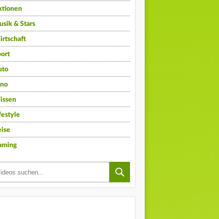
ktionen
sik & Stars
rtschaft
ort
uto
ino
issen
festyle
ise
aming