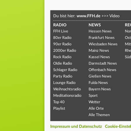
Du bist hier:
www.FFH.de
>>>
Video
RADIO
NEWS
RE
FFH Live
Hessen News
Nor
80er Radio
Frankfurt News
Ost
90er Radio
Wiesbaden News
Mit
2000er Radio
Mainz News
Rhe
Rock Radio
Kassel News
Süd
Oldie Radio
Darmstadt News
Schlager Radio
Offenbach News
Party Radio
Gießen News
Lounge Radio
Fulda News
Weihnachtsradio
Bayern News
Meditationsradio
Sport
Top 40
Wetter
Playlist
Alle Orte
Alle Themen
Impressum und Datenschutz
Cookie-Einste