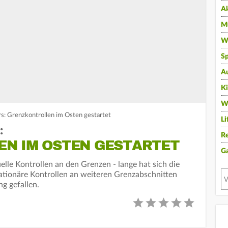
A
Mu
Wi
Sp
A
K
W
s: Grenzkontrollen im Osten gestartet
Li
:
Re
N IM OSTEN GESTARTET
G
lle Kontrollen an den Grenzen - lange hat sich die
ationäre Kontrollen an weiteren Grenzabschnitten
ng gefallen.