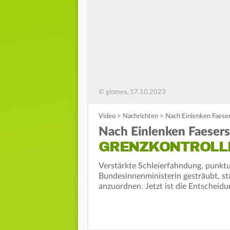
© glomex, 17.10.2023
Video
>
Nachrichten
>
Nach Einlenken Faeser
Nach Einlenken Faesers
GRENZKONTROLLE
Verstärkte Schleierfahndung, punktue
Bundesinnenministerin gesträubt, st
anzuordnen. Jetzt ist die Entscheidu