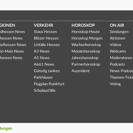
GIONEN
VERKEHR
HOROSKOP
ON AIR
dhessen News
Staus Hessen
Horoskop Heute
Sendungen
hessen News
Blitzer Hessen
Horoskop Morgen
Aktionen
telhessen News
Unfälle Hessen
Wochenhoroskop
Videos
in-Main News
A3 News
Monatshoroskop
Webcams
hessen News
A5 News
Jahreshoroskop
Moderatoren
A661 News
Partnerhoroskop
Podcasts
Günstig tanken
Aszendent
News-Podcas
Parkhäuser
Themen-Tick
Flugplan Frankfurt
Voting
Schulausfälle
llungen