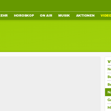
KEHR
HOROSKOP
ON AIR
MUSIK
AKTIONEN
VIDE
V
N
Be
B
N
G
M