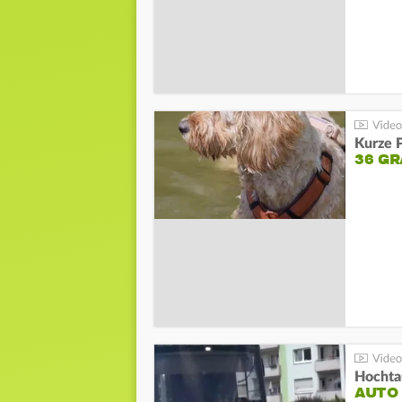
Kurze P
36 G
Hochta
AUTO