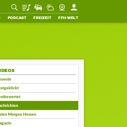
Playlist
Staupilot
Wetter
Webcam
Mein FFH
O
PODCAST
FREIZEIT
FFH-WELT
IDEOS
eueste
stgeklickt
estbewertet
achrichten
uten Morgen Hessen
agazin