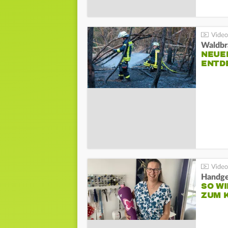
Waldbr
NEUE
ENTD
Handge
SO WI
ZUM 