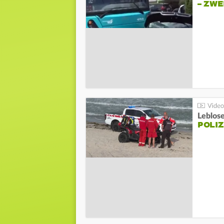
– ZW
Leblos
POLIZ