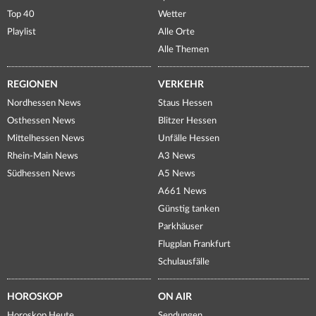
Top 40
Wetter
Playlist
Alle Orte
Alle Themen
REGIONEN
VERKEHR
Nordhessen News
Staus Hessen
Osthessen News
Blitzer Hessen
Mittelhessen News
Unfälle Hessen
Rhein-Main News
A3 News
Südhessen News
A5 News
A661 News
Günstig tanken
Parkhäuser
Flugplan Frankfurt
Schulausfälle
HOROSKOP
ON AIR
Horoskop Heute
Sendungen