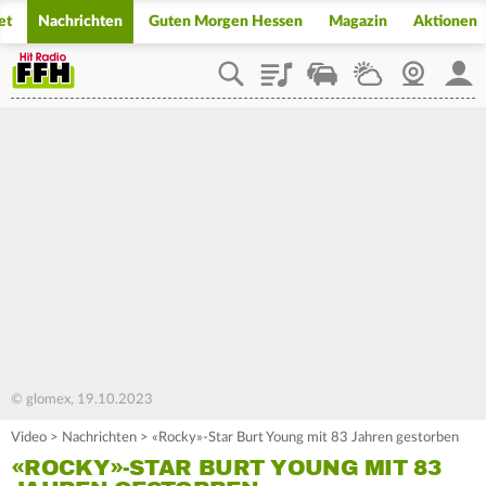
et
Nachrichten
Guten Morgen Hessen
Magazin
Aktionen
Playlist
Staupilot
Wetter
Webcam
Mein
© glomex, 19.10.2023
Video
>
Nachrichten
>
«Rocky»-Star Burt Young mit 83 Jahren gestorben
«ROCKY»-STAR BURT YOUNG MIT 83