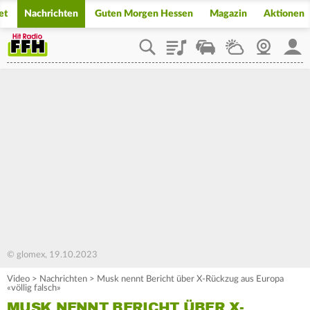
et
Nachrichten
Guten Morgen Hessen
Magazin
Aktionen
Playlist
Staupilot
Wetter
Webcam
Mein
© glomex, 19.10.2023
Video
>
Nachrichten
>
Musk nennt Bericht über X-Rückzug aus Europa
«völlig falsch»
MUSK NENNT BERICHT ÜBER X-