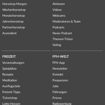
Horoskop Morgen
Aktionen
Wochenhoroskop
Videos
Monatshoroskop
Webcams
Jahreshoroskop
Moderatoren & Team
Partnerhoroskop
Podcasts
Aszendent
News-Podcast
Themen-Ticker
Voting
FREIZEIT
FFH-WELT
Veranstaltungen
FFH-App
Spielplätze
Newsletter
Rezepte
Kontakt
Meditation
Frequenzen
Ausflugsziele
Jobs
Freizeit-Tipps
Führungen
Ticketshop
Presse
Lotto Hessen
Radiowerbung