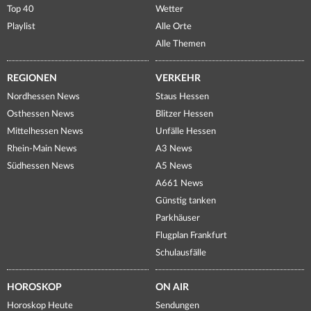
Top 40
Wetter
Playlist
Alle Orte
Alle Themen
REGIONEN
VERKEHR
Nordhessen News
Staus Hessen
Osthessen News
Blitzer Hessen
Mittelhessen News
Unfälle Hessen
Rhein-Main News
A3 News
Südhessen News
A5 News
A661 News
Günstig tanken
Parkhäuser
Flugplan Frankfurt
Schulausfälle
HOROSKOP
ON AIR
Horoskop Heute
Sendungen