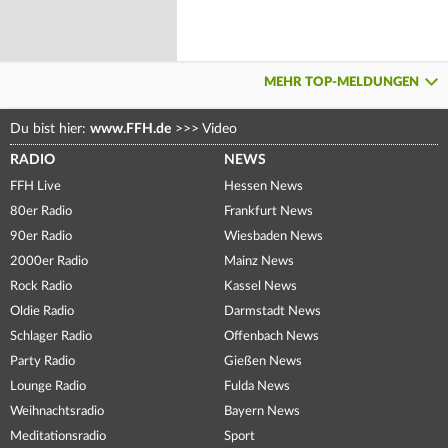
MEHR TOP-MELDUNGEN
Du bist hier:
www.FFH.de
>>>
Video
RADIO
NEWS
FFH Live
Hessen News
80er Radio
Frankfurt News
90er Radio
Wiesbaden News
2000er Radio
Mainz News
Rock Radio
Kassel News
Oldie Radio
Darmstadt News
Schlager Radio
Offenbach News
Party Radio
Gießen News
Lounge Radio
Fulda News
Weihnachtsradio
Bayern News
Meditationsradio
Sport