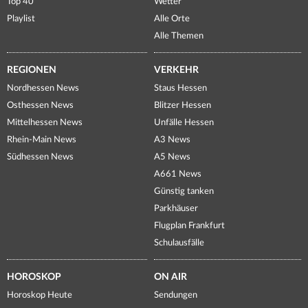
Top 40
Wetter
Playlist
Alle Orte
Alle Themen
REGIONEN
VERKEHR
Nordhessen News
Staus Hessen
Osthessen News
Blitzer Hessen
Mittelhessen News
Unfälle Hessen
Rhein-Main News
A3 News
Südhessen News
A5 News
A661 News
Günstig tanken
Parkhäuser
Flugplan Frankfurt
Schulausfälle
HOROSKOP
ON AIR
Horoskop Heute
Sendungen