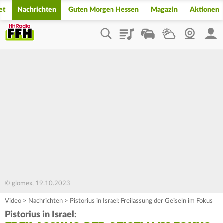
et
Nachrichten
Guten Morgen Hessen
Magazin
Aktionen
Playlist
Staupilot
Wetter
Webcam
Mein
© glomex, 19.10.2023
Video
>
Nachrichten
>
Pistorius in Israel: Freilassung der Geiseln im Fokus
Pistorius in Israel: