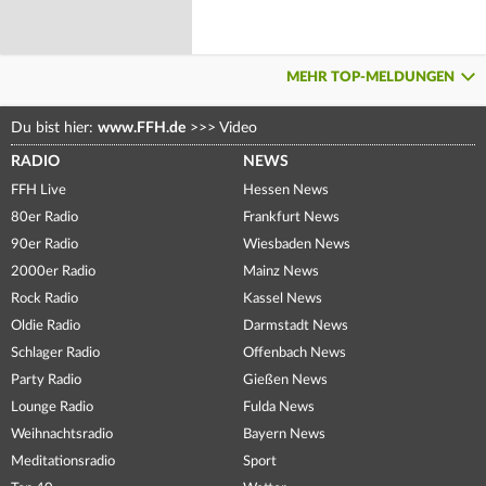
MEHR TOP-MELDUNGEN
Du bist hier:
www.FFH.de
>>>
Video
RADIO
NEWS
FFH Live
Hessen News
80er Radio
Frankfurt News
90er Radio
Wiesbaden News
2000er Radio
Mainz News
Rock Radio
Kassel News
Oldie Radio
Darmstadt News
Schlager Radio
Offenbach News
Party Radio
Gießen News
Lounge Radio
Fulda News
Weihnachtsradio
Bayern News
Meditationsradio
Sport