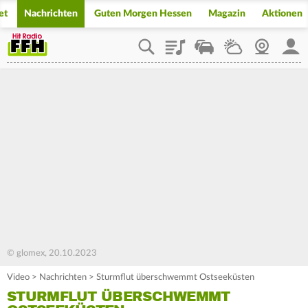
et
Nachrichten
Guten Morgen Hessen
Magazin
Aktionen
Playlist
Staupilot
Wetter
Webcam
Mein
© glomex, 20.10.2023
Video
>
Nachrichten
>
Sturmflut überschwemmt Ostseeküsten
STURMFLUT ÜBERSCHWEMMT