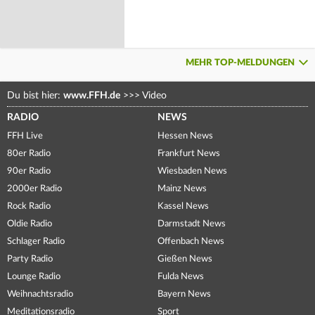
MEHR TOP-MELDUNGEN
Du bist hier:
www.FFH.de
>>>
Video
RADIO
NEWS
FFH Live
Hessen News
80er Radio
Frankfurt News
90er Radio
Wiesbaden News
2000er Radio
Mainz News
Rock Radio
Kassel News
Oldie Radio
Darmstadt News
Schlager Radio
Offenbach News
Party Radio
Gießen News
Lounge Radio
Fulda News
Weihnachtsradio
Bayern News
Meditationsradio
Sport