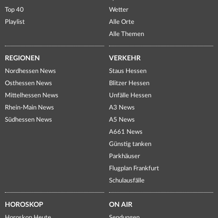
Top 40
Wetter
Playlist
Alle Orte
Alle Themen
REGIONEN
VERKEHR
Nordhessen News
Staus Hessen
Osthessen News
Blitzer Hessen
Mittelhessen News
Unfälle Hessen
Rhein-Main News
A3 News
Südhessen News
A5 News
A661 News
Günstig tanken
Parkhäuser
Flugplan Frankfurt
Schulausfälle
HOROSKOP
ON AIR
Horoskop Heute
Sendungen