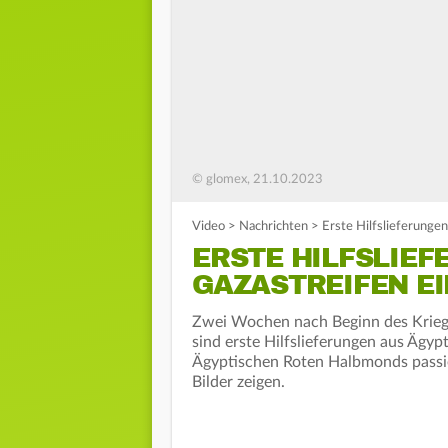
© glomex, 21.10.2023
Video
>
Nachrichten
>
Erste Hilfslieferunge
ERSTE HILFSLIEF
GAZASTREIFEN E
Zwei Wochen nach Beginn des Kriege
sind erste Hilfslieferungen aus Äg
Ägyptischen Roten Halbmonds passi
Bilder zeigen.