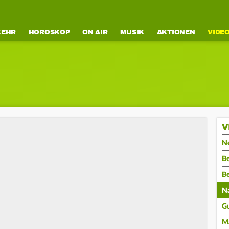
KEHR
HOROSKOP
ON AIR
MUSIK
AKTIONEN
VIDE
V
N
Be
B
N
G
M