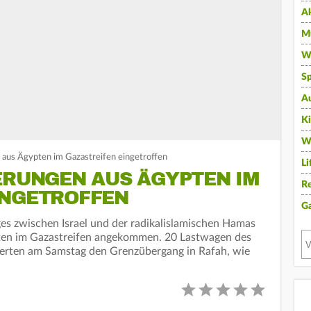
A
Mu
Wi
Sp
A
K
W
n aus Ägypten im Gazastreifen eingetroffen
Li
ERUNGEN AUS ÄGYPTEN IM
Re
INGETROFFEN
G
s zwischen Israel und der radikalislamischen Hamas
ypten im Gazastreifen angekommen. 20 Lastwagen des
erten am Samstag den Grenzübergang in Rafah, wie