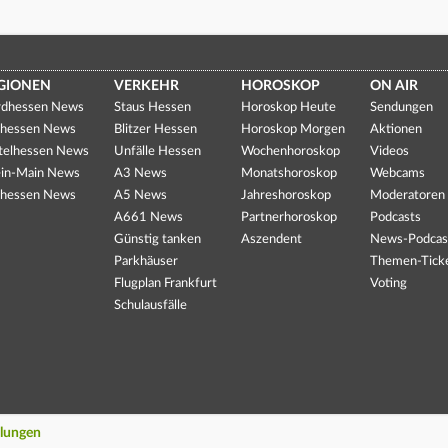
GIONEN
VERKEHR
HOROSKOP
ON AIR
dhessen News
Staus Hessen
Horoskop Heute
Sendungen
hessen News
Blitzer Hessen
Horoskop Morgen
Aktionen
telhessen News
Unfälle Hessen
Wochenhoroskop
Videos
in-Main News
A3 News
Monatshoroskop
Webcams
hessen News
A5 News
Jahreshoroskop
Moderatoren
A661 News
Partnerhoroskop
Podcasts
Günstig tanken
Aszendent
News-Podcas
Parkhäuser
Themen-Tick
Flugplan Frankfurt
Voting
Schulausfälle
llungen