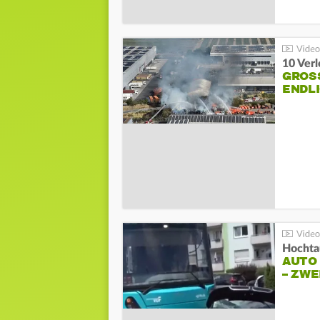
10 Ver
GROSS
NDLI
Hochta
AUTO
– ZW