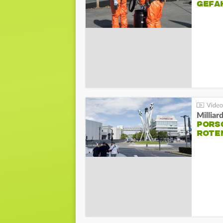
GEFA
Millia
PORSC
ROTE