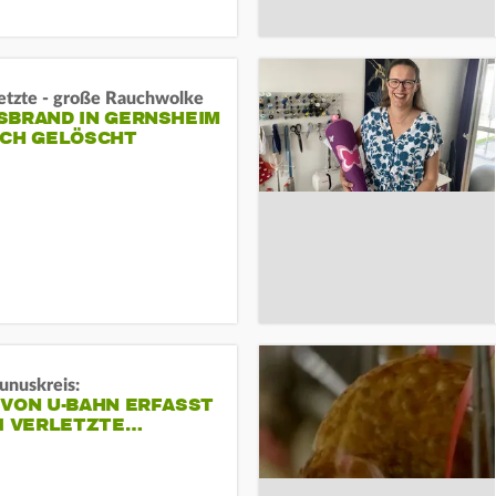
letzte - große Rauchwolke
BRAND IN GERNSHEIM E
CH GELÖSCHT
unuskreis:
 VON U-BAHN ERFASST
EI VERLETZTE…