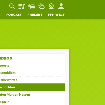
Playlist
Staupilot
Wetter
Webcam
Mein FFH
O
PODCAST
FREIZEIT
FFH-WELT
IDEOS
eueste
stgeklickt
estbewertet
achrichten
uten Morgen Hessen
agazin