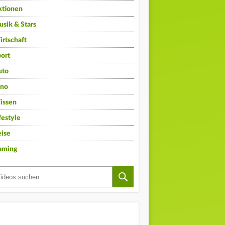
ktionen
sik & Stars
rtschaft
ort
uto
ino
issen
festyle
ise
aming