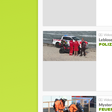
Leblos
POLIZ
Mysteri
FEUE