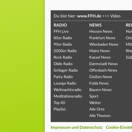
Du bist hier:
www.FFH.de
>>>
Video
RADIO
NEWS
RE
FFH Live
Hessen News
Nor
80er Radio
Frankfurt News
Ost
90er Radio
Wiesbaden News
Mit
2000er Radio
Mainz News
Rhe
Rock Radio
Kassel News
Süd
Oldie Radio
Darmstadt News
Schlager Radio
Offenbach News
Party Radio
Gießen News
Lounge Radio
Fulda News
Weihnachtsradio
Bayern News
Meditationsradio
Sport
Top 40
Wetter
Playlist
Alle Orte
Alle Themen
Impressum und Datenschutz
Cookie-Einste