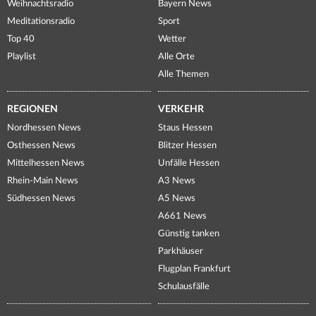
Weihnachtsradio
Bayern News
Meditationsradio
Sport
Top 40
Wetter
Playlist
Alle Orte
Alle Themen
REGIONEN
VERKEHR
Nordhessen News
Staus Hessen
Osthessen News
Blitzer Hessen
Mittelhessen News
Unfälle Hessen
Rhein-Main News
A3 News
Südhessen News
A5 News
A661 News
Günstig tanken
Parkhäuser
Flugplan Frankfurt
Schulausfälle