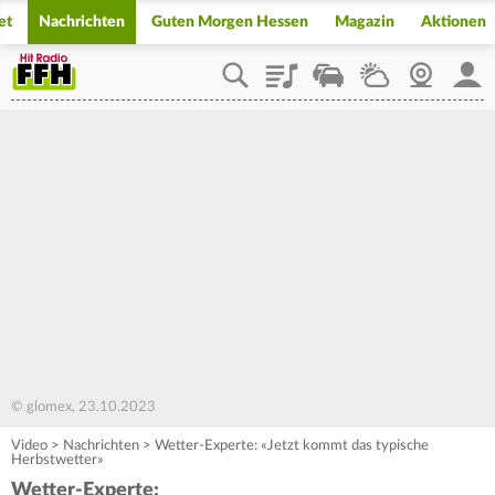
et
Nachrichten
Guten Morgen Hessen
Magazin
Aktionen
Playlist
Staupilot
Wetter
Webcam
Mein
© glomex, 23.10.2023
Video
>
Nachrichten
>
Wetter-Experte: «Jetzt kommt das typische
Herbstwetter»
Wetter-Experte: