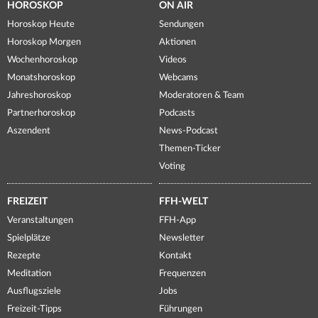
HOROSKOP
ON AIR
Horoskop Heute
Sendungen
Horoskop Morgen
Aktionen
Wochenhoroskop
Videos
Monatshoroskop
Webcams
Jahreshoroskop
Moderatoren & Team
Partnerhoroskop
Podcasts
Aszendent
News-Podcast
Themen-Ticker
Voting
FREIZEIT
FFH-WELT
Veranstaltungen
FFH-App
Spielplätze
Newsletter
Rezepte
Kontakt
Meditation
Frequenzen
Ausflugsziele
Jobs
Freizeit-Tipps
Führungen