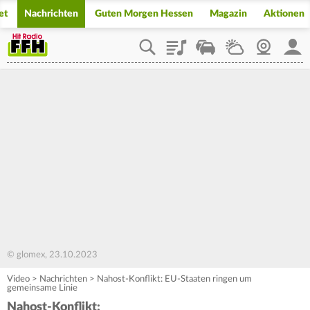
et
Nachrichten
Guten Morgen Hessen
Magazin
Aktionen
Playlist
Staupilot
Wetter
Webcam
Mein
© glomex, 23.10.2023
Video
>
Nachrichten
>
Nahost-Konflikt: EU-Staaten ringen um
gemeinsame Linie
Nahost-Konflikt: