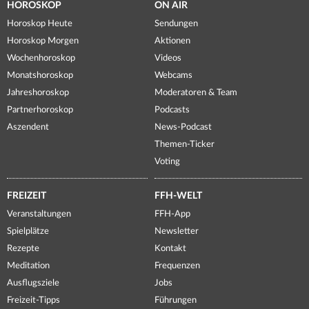
HOROSKOP
ON AIR
Horoskop Heute
Sendungen
Horoskop Morgen
Aktionen
Wochenhoroskop
Videos
Monatshoroskop
Webcams
Jahreshoroskop
Moderatoren & Team
Partnerhoroskop
Podcasts
Aszendent
News-Podcast
Themen-Ticker
Voting
FREIZEIT
FFH-WELT
Veranstaltungen
FFH-App
Spielplätze
Newsletter
Rezepte
Kontakt
Meditation
Frequenzen
Ausflugsziele
Jobs
Freizeit-Tipps
Führungen