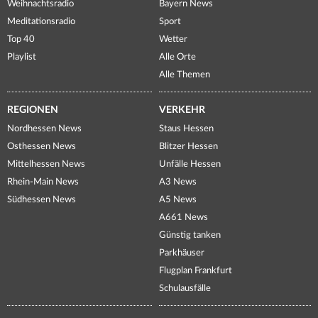
Weihnachtsradio
Bayern News
Meditationsradio
Sport
Top 40
Wetter
Playlist
Alle Orte
Alle Themen
REGIONEN
VERKEHR
Nordhessen News
Staus Hessen
Osthessen News
Blitzer Hessen
Mittelhessen News
Unfälle Hessen
Rhein-Main News
A3 News
Südhessen News
A5 News
A661 News
Günstig tanken
Parkhäuser
Flugplan Frankfurt
Schulausfälle