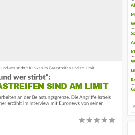
A
Mu
Wi
Sp
A
K
W
 und wer stirbt": Kliniken im Gazastreifen sind am Limit
Li
und wer stirbt":
Re
ASTREIFEN SIND AM LIMIT
G
beiten an der Belastungsgrenze. Die Angriffe Israels
ziner erzählt im Interview mit Euronews von seiner