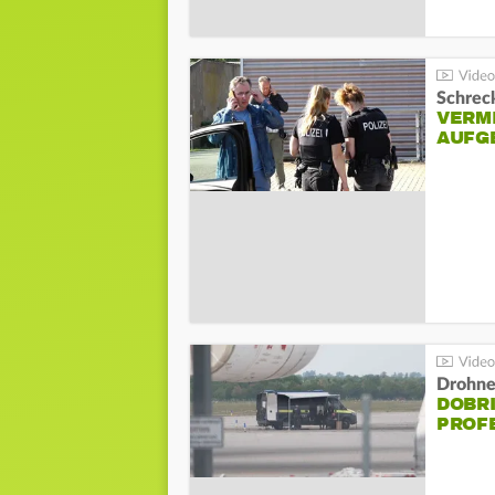
Schreck
VERM
AUFG
Drohnen
DOBR
PROF