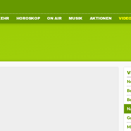
KEHR
HOROSKOP
ON AIR
MUSIK
AKTIONEN
VIDE
V
N
Be
B
N
G
M