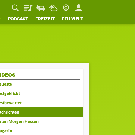
Playlist
Staupilot
Wetter
Webcam
Mein FFH
O
PODCAST
FREIZEIT
FFH-WELT
IDEOS
eueste
stgeklickt
estbewertet
achrichten
uten Morgen Hessen
agazin