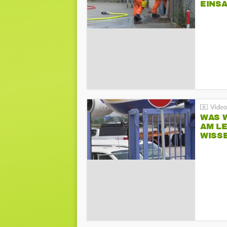
EINSA
WAS W
AM L
WISS