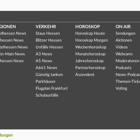
GIONEN
VERKEHR
HOROSKOP
ON AIR
dhessen News
Staus Hessen
Horoskop Heute
Sendungen
hessen News
Blitzer Hessen
Horoskop Morgen
Aktionen
telhessen News
Unfälle Hessen
Wochenhoroskop
Videos
in-Main News
A3 News
Monatshoroskop
Webcams
hessen News
A5 News
Jahreshoroskop
Moderatoren
A661 News
Partnerhoroskop
Podcasts
Günstig tanken
Aszendent
News-Podcas
Parkhäuser
Themen-Tick
Flugplan Frankfurt
Voting
Schulausfälle
llungen