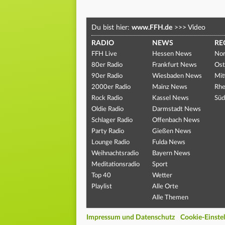
Du bist hier:
www.FFH.de
>>>
Video
RADIO
NEWS
RE
FFH Live
Hessen News
Nor
80er Radio
Frankfurt News
Ost
90er Radio
Wiesbaden News
Mit
2000er Radio
Mainz News
Rhe
Rock Radio
Kassel News
Süd
Oldie Radio
Darmstadt News
Schlager Radio
Offenbach News
Party Radio
Gießen News
Lounge Radio
Fulda News
Weihnachtsradio
Bayern News
Meditationsradio
Sport
Top 40
Wetter
Playlist
Alle Orte
Alle Themen
Impressum und Datenschutz
Cookie-Einste