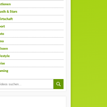
ktionen
sik & Stars
rtschaft
ort
uto
ino
issen
festyle
ise
aming