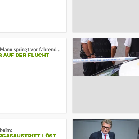
BaWü: Mann springt vor fahrendes Auto und schießt
R AUF DER FLUCHT
sheim:
RGASAUSTRITT LÖST