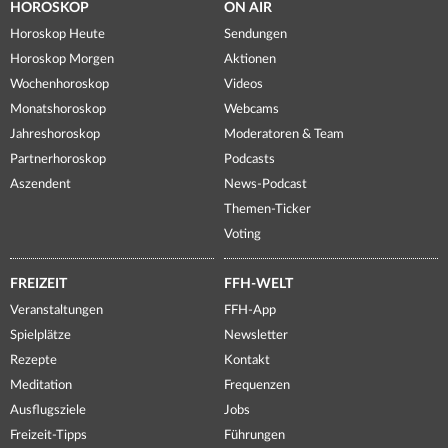
HOROSKOP
ON AIR
Horoskop Heute
Sendungen
Horoskop Morgen
Aktionen
Wochenhoroskop
Videos
Monatshoroskop
Webcams
Jahreshoroskop
Moderatoren & Team
Partnerhoroskop
Podcasts
Aszendent
News-Podcast
Themen-Ticker
Voting
FREIZEIT
FFH-WELT
Veranstaltungen
FFH-App
Spielplätze
Newsletter
Rezepte
Kontakt
Meditation
Frequenzen
Ausflugsziele
Jobs
Freizeit-Tipps
Führungen