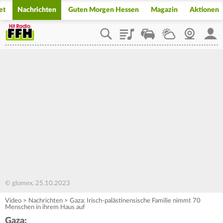
et
Nachrichten
Guten Morgen Hessen
Magazin
Aktionen
Playlist
Staupilot
Wetter
Webcam
Mein
© glomex, 25.10.2023
Video
>
Nachrichten
>
Gaza: Irisch-palästinensische Familie nimmt 70
Menschen in ihrem Haus auf
Gaza: