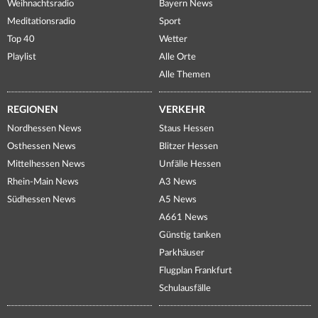
Weihnachtsradio
Bayern News
Meditationsradio
Sport
Top 40
Wetter
Playlist
Alle Orte
Alle Themen
REGIONEN
VERKEHR
Nordhessen News
Staus Hessen
Osthessen News
Blitzer Hessen
Mittelhessen News
Unfälle Hessen
Rhein-Main News
A3 News
Südhessen News
A5 News
A661 News
Günstig tanken
Parkhäuser
Flugplan Frankfurt
Schulausfälle