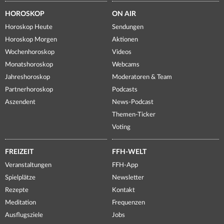
HOROSKOP
ON AIR
Horoskop Heute
Sendungen
Horoskop Morgen
Aktionen
Wochenhoroskop
Videos
Monatshoroskop
Webcams
Jahreshoroskop
Moderatoren & Team
Partnerhoroskop
Podcasts
Aszendent
News-Podcast
Themen-Ticker
Voting
FREIZEIT
FFH-WELT
Veranstaltungen
FFH-App
Spielplätze
Newsletter
Rezepte
Kontakt
Meditation
Frequenzen
Ausflugsziele
Jobs