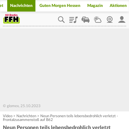
et
Nachrichten
Guten Morgen Hessen
Magazin
Aktionen
Playlist
Staupilot
Wetter
Webcam
Mein
© glomex, 25.10.2023
Video
>
Nachrichten
>
Neun Personen teils lebensbedrohlich verletzt -
Frontalzusammenstoß auf B62
Neun Personen teils lebensbedrohlich verletzt