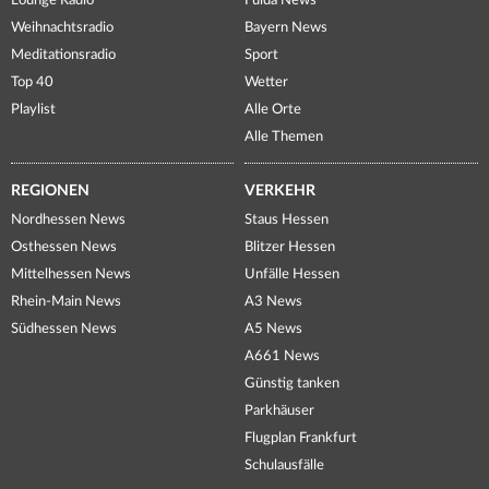
Lounge Radio
Fulda News
Weihnachtsradio
Bayern News
Meditationsradio
Sport
Top 40
Wetter
Playlist
Alle Orte
Alle Themen
REGIONEN
VERKEHR
Nordhessen News
Staus Hessen
Osthessen News
Blitzer Hessen
Mittelhessen News
Unfälle Hessen
Rhein-Main News
A3 News
Südhessen News
A5 News
A661 News
Günstig tanken
Parkhäuser
Flugplan Frankfurt
Schulausfälle