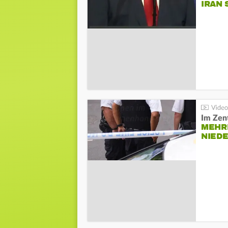
IRAN 
Im Zen
MEHR
NIED