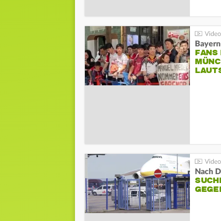
Bayern
FANS
MÜNC
LAUT
Nach D
SUCH
GEGE