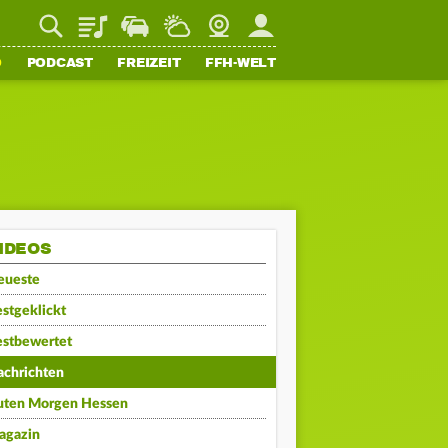
Playlist
Staupilot
Wetter
Webcam
Mein FFH
O
PODCAST
FREIZEIT
FFH-WELT
IDEOS
eueste
stgeklickt
estbewertet
achrichten
uten Morgen Hessen
agazin