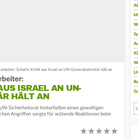
A
Mu
Wi
Sp
A
K
W
rbeiter: Scharfe Kritik aus Israel an UN-Generalsekretär hält an
Li
beiter:
Re
AUS ISRAEL AN UN-
G
R HÄLT AN
N-Sicherheitsrat hinterließen einen gewaltigen
ischen Angriffen sorgte für wütende Reaktionen beim