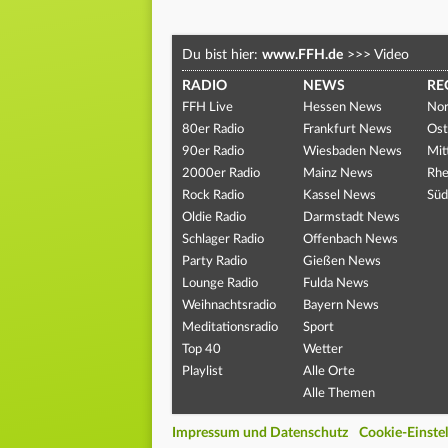
Du bist hier:
www.FFH.de
>>>
Video
RADIO
NEWS
RE
FFH Live
Hessen News
Nor
80er Radio
Frankfurt News
Ost
90er Radio
Wiesbaden News
Mit
2000er Radio
Mainz News
Rhe
Rock Radio
Kassel News
Süd
Oldie Radio
Darmstadt News
Schlager Radio
Offenbach News
Party Radio
Gießen News
Lounge Radio
Fulda News
Weihnachtsradio
Bayern News
Meditationsradio
Sport
Top 40
Wetter
Playlist
Alle Orte
Alle Themen
Impressum und Datenschutz
Cookie-Einste