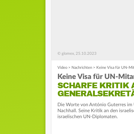
© glomex, 25.10.2023
Video
>
Nachrichten
>
Keine Visa für UN-Mita
Keine Visa für UN-Mitar
SCHARFE KRITIK 
GENERALSEKRETÄ
Die Worte von António Guterres im U
Nachhall. Seine Kritik an den israel
israelischen UN-Diplomaten.