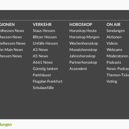
GIONEN
VERKEHR
HOROSKOP
ON AIR
dhessen News
Staus Hessen
Horoskop Heute
Sendungen
hessen News
Blitzer Hessen
Horoskop Morgen
Aktionen
telhessen News
Unfälle Hessen
Wochenhoroskop
Videos
in-Main News
A3 News
Monatshoroskop
Webcams
hessen News
A5 News
Jahreshoroskop
Moderatoren
A661 News
Partnerhoroskop
Podcasts
Günstig tanken
Aszendent
News-Podcas
Parkhäuser
Themen-Tick
Flugplan Frankfurt
Voting
Schulausfälle
llungen