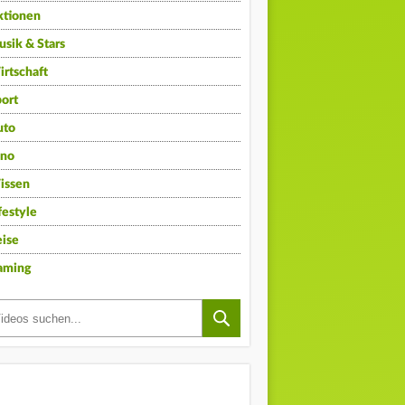
ktionen
sik & Stars
rtschaft
ort
uto
ino
issen
festyle
ise
aming