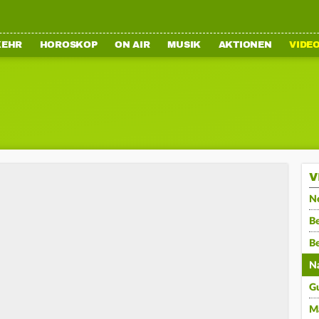
KEHR
HOROSKOP
ON AIR
MUSIK
AKTIONEN
VIDE
V
N
Be
B
N
G
M