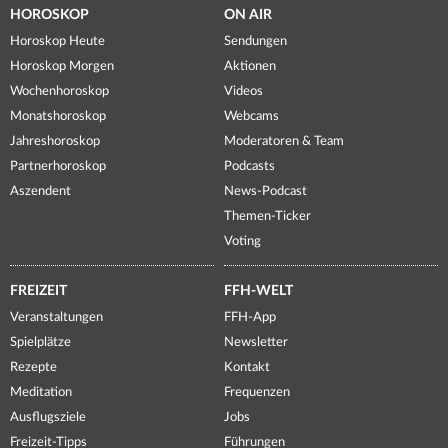
HOROSKOP
ON AIR
Horoskop Heute
Sendungen
Horoskop Morgen
Aktionen
Wochenhoroskop
Videos
Monatshoroskop
Webcams
Jahreshoroskop
Moderatoren & Team
Partnerhoroskop
Podcasts
Aszendent
News-Podcast
Themen-Ticker
Voting
FREIZEIT
FFH-WELT
Veranstaltungen
FFH-App
Spielplätze
Newsletter
Rezepte
Kontakt
Meditation
Frequenzen
Ausflugsziele
Jobs
Freizeit-Tipps
Führungen