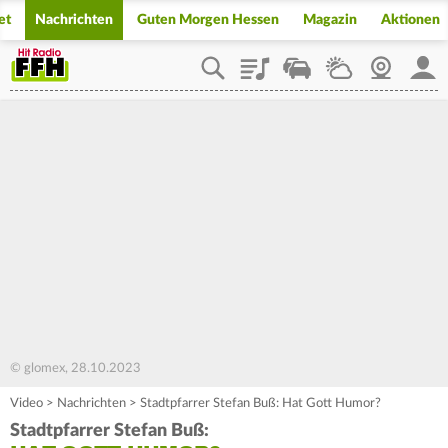
et
Nachrichten
Guten Morgen Hessen
Magazin
Aktionen
Playlist
Staupilot
Wetter
Webcam
Mein
© glomex, 28.10.2023
Video
>
Nachrichten
>
Stadtpfarrer Stefan Buß: Hat Gott Humor?
Stadtpfarrer Stefan Buß: