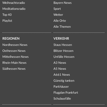
Weihnachtsradio
Bayern News
Meditationsradio
Sport
Top 40
Wetter
Playlist
Alle Orte
Alle Themen
REGIONEN
VERKEHR
Nordhessen News
Staus Hessen
Osthessen News
Blitzer Hessen
Mittelhessen News
Unfälle Hessen
Rhein-Main News
A3 News
Südhessen News
A5 News
A661 News
Günstig tanken
Parkhäuser
Flugplan Frankfurt
Schulausfälle