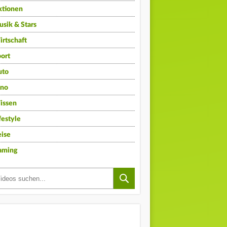
ktionen
sik & Stars
rtschaft
ort
uto
ino
issen
festyle
ise
aming