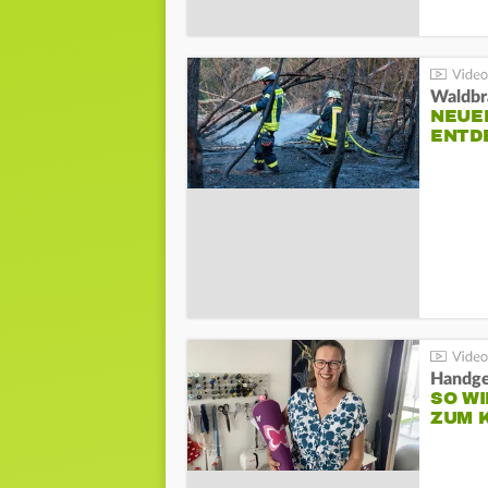
Waldbr
NEUE
ENTD
Handge
SO WI
ZUM 