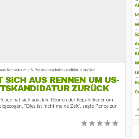
A
Mu
Wi
Sp
A
K
W
 aus Rennen um US-Präsidentschaftskandidatur zurück
Li
T SICH AUS RENNEN UM US-
Re
FTSKANDIDATUR ZURÜCK
G
Pence hat sich aus dem Rennen der Republikaner um
kgezogen. "Dies ist nicht meine Zeit", sagte Pence zur