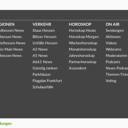
GIONEN
VERKEHR
HOROSKOP
ON AIR
dhessen News
Staus Hessen
Horoskop Heute
Sendungen
hessen News
Blitzer Hessen
Horoskop Morgen
Aktionen
telhessen News
Unfälle Hessen
Wochenhoroskop
Videos
in-Main News
A3 News
Monatshoroskop
Webcams
hessen News
A5 News
Jahreshoroskop
Moderatoren
A661 News
Partnerhoroskop
Podcasts
Günstig tanken
Aszendent
News-Podcas
Parkhäuser
Themen-Tick
Flugplan Frankfurt
Voting
Schulausfälle
llungen