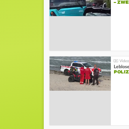
– ZW
Leblos
POLIZ