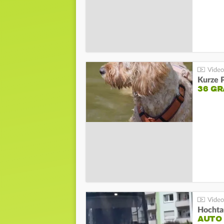
Kurze P
36 G
Hochta
AUTO