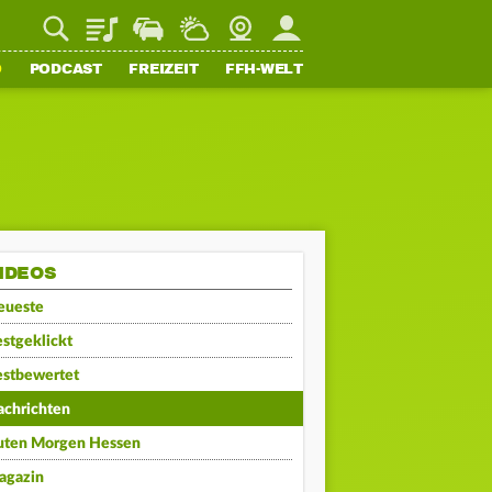
Playlist
Staupilot
Wetter
Webcam
Mein FFH
O
PODCAST
FREIZEIT
FFH-WELT
IDEOS
eueste
stgeklickt
estbewertet
achrichten
uten Morgen Hessen
agazin