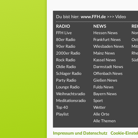
Du bist hier:
www.FFH.de
>>>
Video
RADIO
NEWS
RE
FFH Live
Hessen News
Nor
80er Radio
Frankfurt News
Ost
90er Radio
Wiesbaden News
Mit
2000er Radio
Mainz News
Rhe
Rock Radio
Kassel News
Süd
Oldie Radio
Darmstadt News
Schlager Radio
Offenbach News
Party Radio
Gießen News
Lounge Radio
Fulda News
Weihnachtsradio
Bayern News
Meditationsradio
Sport
Top 40
Wetter
Playlist
Alle Orte
Alle Themen
Impressum und Datenschutz
Cookie-Einste