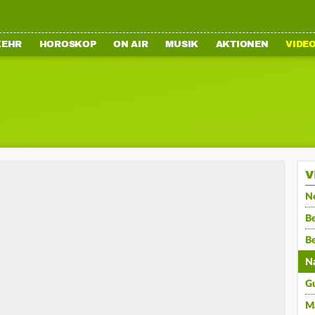
KEHR
HOROSKOP
ON AIR
MUSIK
AKTIONEN
VIDE
V
N
Be
B
N
G
M