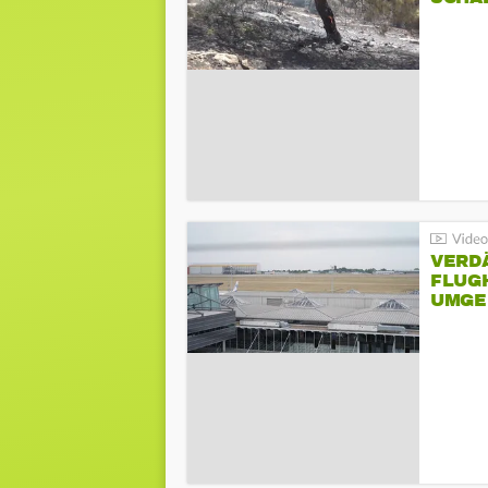
VERD
FLUGH
UMGE