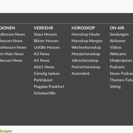
GIONEN
VERKEHR
HOROSKOP
ON AIR
dhessen News
Staus Hessen
Horoskop Heute
Sendungen
hessen News
Blitzer Hessen
Horoskop Morgen
Aktionen
telhessen News
Unfälle Hessen
Wochenhoroskop
Videos
in-Main News
A3 News
Monatshoroskop
Webcams
hessen News
A5 News
Jahreshoroskop
Moderatoren
A661 News
Partnerhoroskop
Podcasts
Günstig tanken
Aszendent
News-Podcas
Parkhäuser
Themen-Tick
Flugplan Frankfurt
Voting
Schulausfälle
llungen