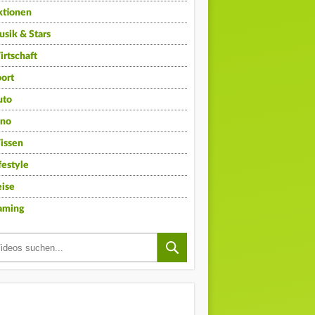
ktionen
sik & Stars
rtschaft
ort
uto
ino
issen
festyle
ise
aming