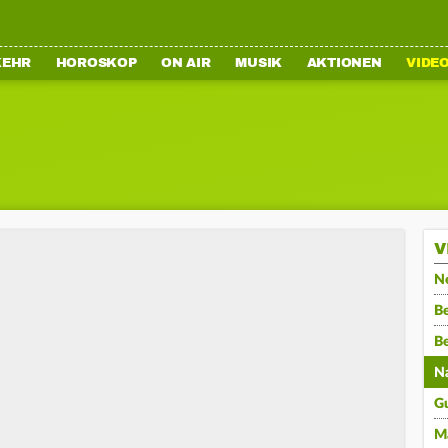
KEHR
HOROSKOP
ON AIR
MUSIK
AKTIONEN
VIDE
V
N
Be
B
N
G
M