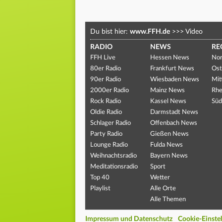
Du bist hier:
www.FFH.de
>>>
Video
RADIO
NEWS
RE
FFH Live
Hessen News
Nor
80er Radio
Frankfurt News
Ost
90er Radio
Wiesbaden News
Mit
2000er Radio
Mainz News
Rhe
Rock Radio
Kassel News
Süd
Oldie Radio
Darmstadt News
Schlager Radio
Offenbach News
Party Radio
Gießen News
Lounge Radio
Fulda News
Weihnachtsradio
Bayern News
Meditationsradio
Sport
Top 40
Wetter
Playlist
Alle Orte
Alle Themen
Impressum und Datenschutz
Cookie-Einste