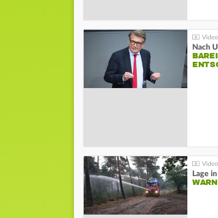
Nach Un
BAREI
NTSC
WARN