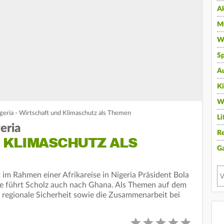
A
Mu
Wi
Sp
A
K
W
igeria - Wirtschaft und Klimaschutz als Themen
Li
eria
Re
 KLIMASCHUTZ ALS
G
 im Rahmen einer Afrikareise in Nigeria Präsident Bola
ise führt Scholz auch nach Ghana. Als Themen auf dem
regionale Sicherheit sowie die Zusammenarbeit bei