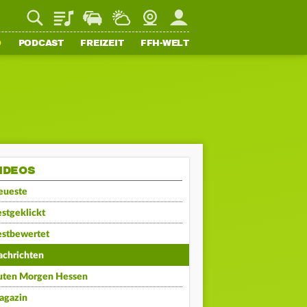
Playlist
Staupilot
Wetter
Webcam
Mein FFH
O
PODCAST
FREIZEIT
FFH-WELT
IDEOS
eueste
stgeklickt
estbewertet
achrichten
uten Morgen Hessen
agazin