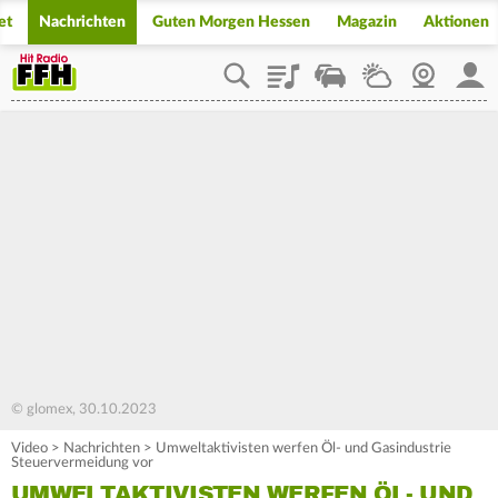
et
Nachrichten
Guten Morgen Hessen
Magazin
Aktionen
Playlist
Staupilot
Wetter
Webcam
Mein
© glomex, 30.10.2023
Video
>
Nachrichten
>
Umweltaktivisten werfen Öl- und Gasindustrie
Steuervermeidung vor
UMWELTAKTIVISTEN WERFEN ÖL- UND