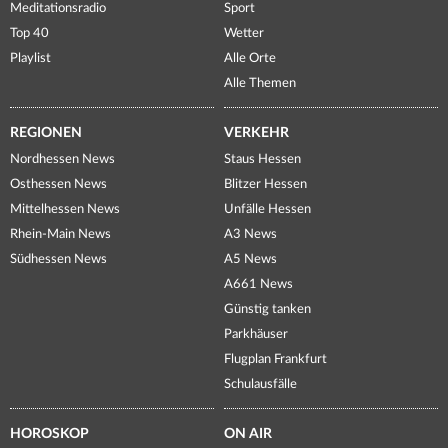
Meditationsradio
Sport
Top 40
Wetter
Playlist
Alle Orte
Alle Themen
REGIONEN
VERKEHR
Nordhessen News
Staus Hessen
Osthessen News
Blitzer Hessen
Mittelhessen News
Unfälle Hessen
Rhein-Main News
A3 News
Südhessen News
A5 News
A661 News
Günstig tanken
Parkhäuser
Flugplan Frankfurt
Schulausfälle
HOROSKOP
ON AIR