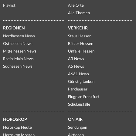
Playlist
Alle Orte
Alle Themen
REGIONEN
VERKEHR
Nordhessen News
Staus Hessen
Osthessen News
Blitzer Hessen
Mittelhessen News
Unfälle Hessen
Rhein-Main News
A3 News
Südhessen News
A5 News
A661 News
Günstig tanken
Parkhäuser
Flugplan Frankfurt
Schulausfälle
HOROSKOP
ON AIR
Horoskop Heute
Sendungen
Horoskop Morgen
Aktionen