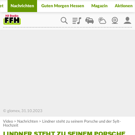
et
Nachrichten
Guten Morgen Hessen
Magazin
Aktionen
Playlist
Staupilot
Wetter
Webcam
Mein
© glomex, 31.10.2023
Video
>
Nachrichten
>
Lindner steht zu seinem Porsche und der Sylt-
Hochzeit
LINDNER STEHT ZU SEINEM PORSCHE