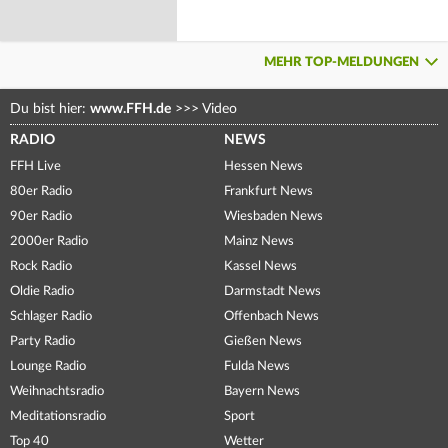
MEHR TOP-MELDUNGEN
Du bist hier:
www.FFH.de
>>>
Video
RADIO
NEWS
FFH Live
Hessen News
80er Radio
Frankfurt News
90er Radio
Wiesbaden News
2000er Radio
Mainz News
Rock Radio
Kassel News
Oldie Radio
Darmstadt News
Schlager Radio
Offenbach News
Party Radio
Gießen News
Lounge Radio
Fulda News
Weihnachtsradio
Bayern News
Meditationsradio
Sport
Top 40
Wetter