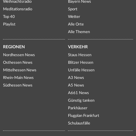
Weihnachtsradio
Bayern News
Meditationsradio
Sport
Top 40
Wetter
Playlist
Alle Orte
Alle Themen
REGIONEN
VERKEHR
Nordhessen News
Staus Hessen
Osthessen News
Blitzer Hessen
Mittelhessen News
Unfälle Hessen
Rhein-Main News
A3 News
Südhessen News
A5 News
A661 News
Günstig tanken
Parkhäuser
Flugplan Frankfurt
Schulausfälle