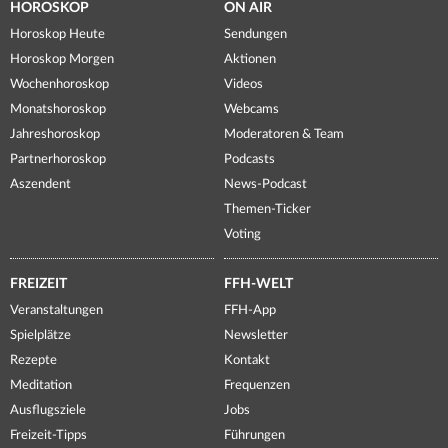
HOROSKOP
ON AIR
Horoskop Heute
Sendungen
Horoskop Morgen
Aktionen
Wochenhoroskop
Videos
Monatshoroskop
Webcams
Jahreshoroskop
Moderatoren & Team
Partnerhoroskop
Podcasts
Aszendent
News-Podcast
Themen-Ticker
Voting
FREIZEIT
FFH-WELT
Veranstaltungen
FFH-App
Spielplätze
Newsletter
Rezepte
Kontakt
Meditation
Frequenzen
Ausflugsziele
Jobs
Freizeit-Tipps
Führungen