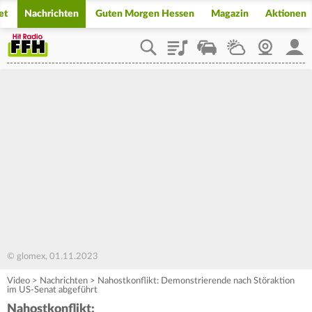
et
Nachrichten
Guten Morgen Hessen
Magazin
Aktionen
Playlist
Staupilot
Wetter
Webcam
Mein
© glomex, 01.11.2023
Video
>
Nachrichten
>
Nahostkonflikt: Demonstrierende nach Störaktion
im US-Senat abgeführt
Nahostkonflikt: