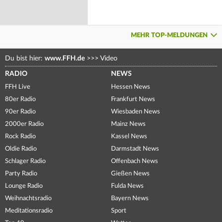
MEHR TOP-MELDUNGEN
Du bist hier:
www.FFH.de
>>>
Video
RADIO
NEWS
FFH Live
Hessen News
80er Radio
Frankfurt News
90er Radio
Wiesbaden News
2000er Radio
Mainz News
Rock Radio
Kassel News
Oldie Radio
Darmstadt News
Schlager Radio
Offenbach News
Party Radio
Gießen News
Lounge Radio
Fulda News
Weihnachtsradio
Bayern News
Meditationsradio
Sport