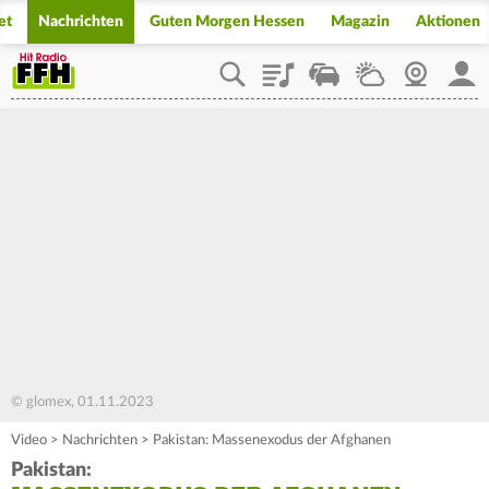
et
Nachrichten
Guten Morgen Hessen
Magazin
Aktionen
Playlist
Staupilot
Wetter
Webcam
Mein
© glomex, 01.11.2023
Video
>
Nachrichten
>
Pakistan: Massenexodus der Afghanen
Pakistan: