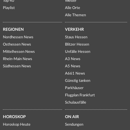
Top 40
Wetter
Playlist
Alle Orte
Alle Themen
REGIONEN
VERKEHR
Nordhessen News
Staus Hessen
Osthessen News
Blitzer Hessen
Mittelhessen News
Unfälle Hessen
Rhein-Main News
A3 News
Südhessen News
A5 News
A661 News
Günstig tanken
Parkhäuser
Flugplan Frankfurt
Schulausfälle
HOROSKOP
ON AIR
Horoskop Heute
Sendungen