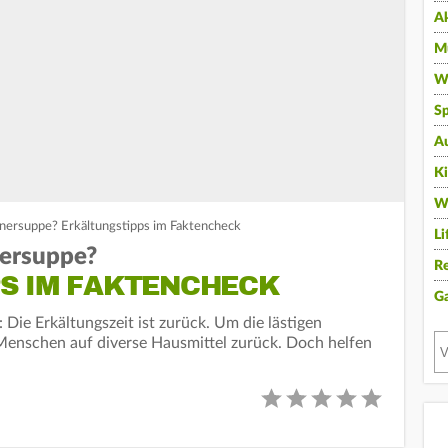
A
Mu
Wi
Sp
A
K
W
ühnersuppe? Erkältungstipps im Faktencheck
Li
nersuppe?
Re
S IM FAKTENCHECK
G
Die Erkältungszeit ist zurück. Um die lästigen
enschen auf diverse Hausmittel zurück. Doch helfen