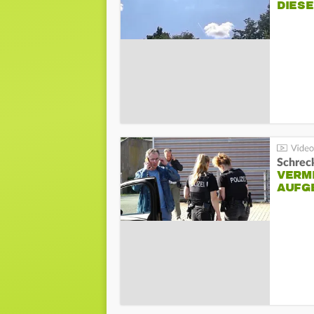
DIES
Schreck
VERM
AUFG