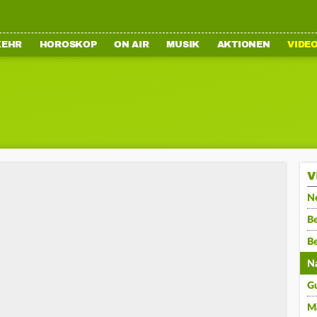
KEHR
HOROSKOP
ON AIR
MUSIK
AKTIONEN
VIDE
V
N
Be
B
N
G
M