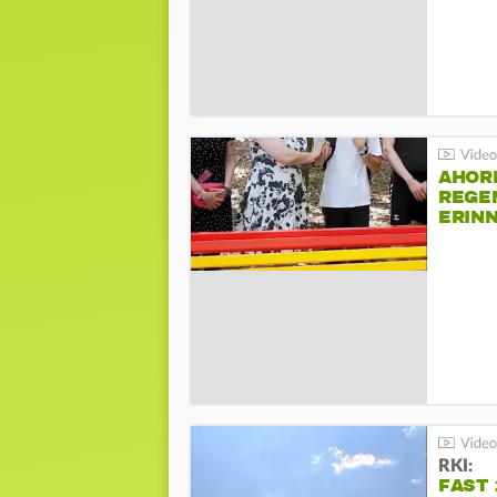
AHOR
REGE
ERIN
BEIM 
RKI:
FAST 