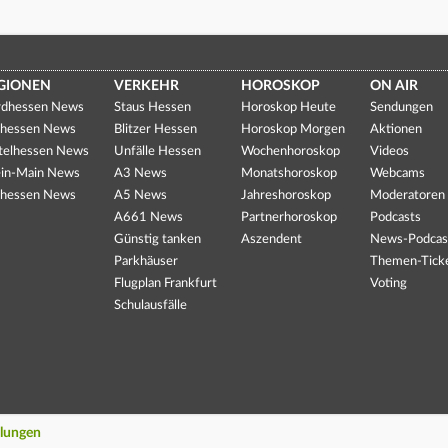
GIONEN
VERKEHR
HOROSKOP
ON AIR
dhessen News
Staus Hessen
Horoskop Heute
Sendungen
hessen News
Blitzer Hessen
Horoskop Morgen
Aktionen
telhessen News
Unfälle Hessen
Wochenhoroskop
Videos
in-Main News
A3 News
Monatshoroskop
Webcams
hessen News
A5 News
Jahreshoroskop
Moderatoren
A661 News
Partnerhoroskop
Podcasts
Günstig tanken
Aszendent
News-Podcas
Parkhäuser
Themen-Tick
Flugplan Frankfurt
Voting
Schulausfälle
llungen