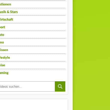
ktionen
sik & Stars
rtschaft
ort
uto
ino
issen
festyle
ise
aming