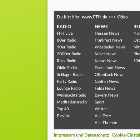
Du bist hier:
www.FFH.de
>>>
Video
RADIO
NEWS
RE
FFH Live
Hessen News
Nor
80er Radio
Frankfurt News
Ost
90er Radio
Wiesbaden News
Mit
2000er Radio
Mainz News
Rhe
Rock Radio
Kassel News
Süd
Oldie Radio
Darmstadt News
Schlager Radio
Offenbach News
Party Radio
Gießen News
Lounge Radio
Fulda News
Weihnachtsradio
Bayern News
Meditationsradio
Sport
Top 40
Wetter
Playlist
Alle Orte
Alle Themen
Impressum und Datenschutz
Cookie-Einste