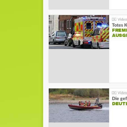
Totes 
FREM
AUSG
Die gef
DEUT