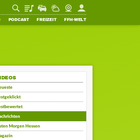
Playlist
Staupilot
Wetter
Webcam
Mein FFH
O
PODCAST
FREIZEIT
FFH-WELT
IDEOS
eueste
stgeklickt
estbewertet
achrichten
uten Morgen Hessen
agazin