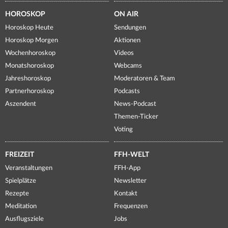
HOROSKOP
ON AIR
Horoskop Heute
Sendungen
Horoskop Morgen
Aktionen
Wochenhoroskop
Videos
Monatshoroskop
Webcams
Jahreshoroskop
Moderatoren & Team
Partnerhoroskop
Podcasts
Aszendent
News-Podcast
Themen-Ticker
Voting
FREIZEIT
FFH-WELT
Veranstaltungen
FFH-App
Spielplätze
Newsletter
Rezepte
Kontakt
Meditation
Frequenzen
Ausflugsziele
Jobs