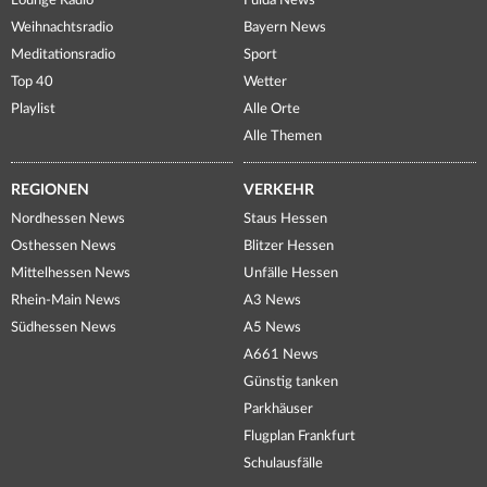
Lounge Radio
Fulda News
Weihnachtsradio
Bayern News
Meditationsradio
Sport
Top 40
Wetter
Playlist
Alle Orte
Alle Themen
REGIONEN
VERKEHR
Nordhessen News
Staus Hessen
Osthessen News
Blitzer Hessen
Mittelhessen News
Unfälle Hessen
Rhein-Main News
A3 News
Südhessen News
A5 News
A661 News
Günstig tanken
Parkhäuser
Flugplan Frankfurt
Schulausfälle