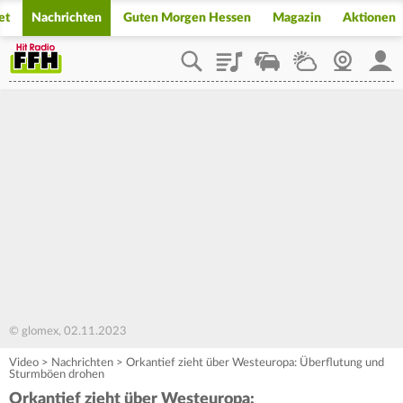
et
Nachrichten
Guten Morgen Hessen
Magazin
Aktionen
Playlist
Staupilot
Wetter
Webcam
Mein
© glomex, 02.11.2023
Video
>
Nachrichten
>
Orkantief zieht über Westeuropa: Überflutung und
Sturmböen drohen
Orkantief zieht über Westeuropa: