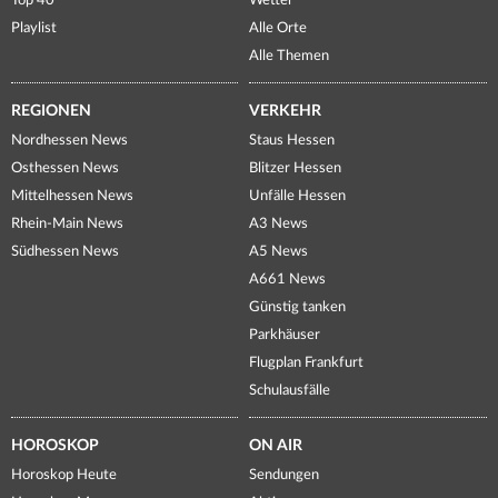
Top 40
Wetter
Playlist
Alle Orte
Alle Themen
REGIONEN
VERKEHR
Nordhessen News
Staus Hessen
Osthessen News
Blitzer Hessen
Mittelhessen News
Unfälle Hessen
Rhein-Main News
A3 News
Südhessen News
A5 News
A661 News
Günstig tanken
Parkhäuser
Flugplan Frankfurt
Schulausfälle
HOROSKOP
ON AIR
Horoskop Heute
Sendungen