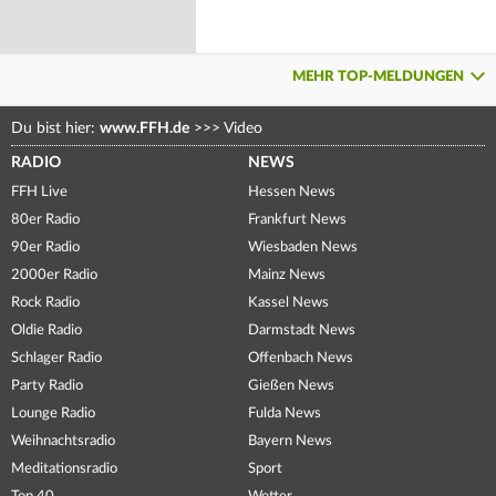
MEHR TOP-MELDUNGEN
Du bist hier:
www.FFH.de
>>>
Video
RADIO
NEWS
FFH Live
Hessen News
80er Radio
Frankfurt News
90er Radio
Wiesbaden News
2000er Radio
Mainz News
Rock Radio
Kassel News
Oldie Radio
Darmstadt News
Schlager Radio
Offenbach News
Party Radio
Gießen News
Lounge Radio
Fulda News
Weihnachtsradio
Bayern News
Meditationsradio
Sport