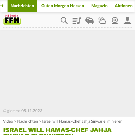
et
Nachrichten
Guten Morgen Hessen
Magazin
Aktionen
Playlist
Staupilot
Wetter
Webcam
Mein
© glomex, 05.11.2023
Video
>
Nachrichten
>
Israel will Hamas-Chef Jahja Sinwar eliminieren
ISRAEL WILL HAMAS-CHEF JAHJA