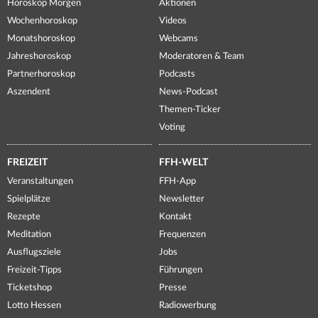
Horoskop Morgen
Aktionen
Wochenhoroskop
Videos
Monatshoroskop
Webcams
Jahreshoroskop
Moderatoren & Team
Partnerhoroskop
Podcasts
Aszendent
News-Podcast
Themen-Ticker
Voting
FREIZEIT
FFH-WELT
Veranstaltungen
FFH-App
Spielplätze
Newsletter
Rezepte
Kontakt
Meditation
Frequenzen
Ausflugsziele
Jobs
Freizeit-Tipps
Führungen
Ticketshop
Presse
Lotto Hessen
Radiowerbung